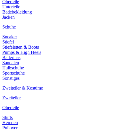
Oberteile
Unterteile
Badebekleidung
Jacken
Schuhe
Sneaker
Stiefel
Stiefeletten & Boots
Pumps & High Heels
Ballerinas
Sandalen
Halbschuhe
Sportschuhe
Sonstiges
Zweiteiler & Kostüme
Zweiteiler
Oberteile
Shirts
Hemden
Pullover