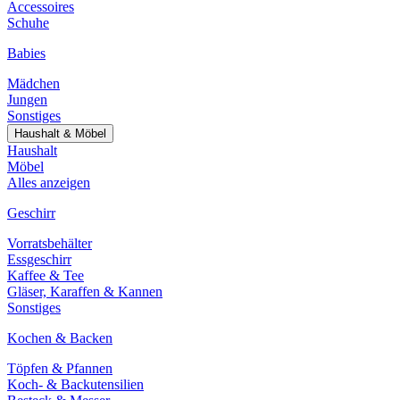
Accessoires
Schuhe
Babies
Mädchen
Jungen
Sonstiges
Haushalt & Möbel
Haushalt
Möbel
Alles anzeigen
Geschirr
Vorratsbehälter
Essgeschirr
Kaffee & Tee
Gläser, Karaffen & Kannen
Sonstiges
Kochen & Backen
Töpfen & Pfannen
Koch- & Backutensilien