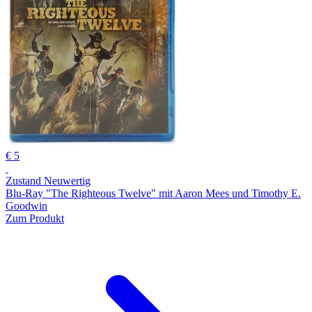
€ 5
Zustand Neuwertig
Blu-Ray "The Righteous Twelve" mit Aaron Mees und Timothy E.
Goodwin
Zum Produkt