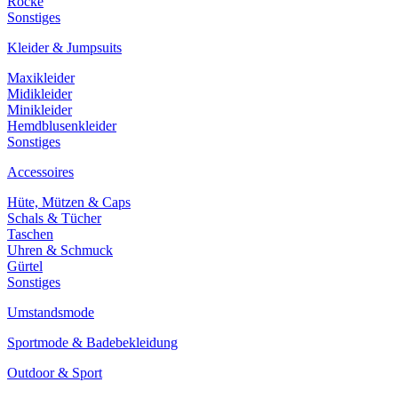
Röcke
Sonstiges
Kleider & Jumpsuits
Maxikleider
Midikleider
Minikleider
Hemdblusenkleider
Sonstiges
Accessoires
Hüte, Mützen & Caps
Schals & Tücher
Taschen
Uhren & Schmuck
Gürtel
Sonstiges
Umstandsmode
Sportmode & Badebekleidung
Outdoor & Sport