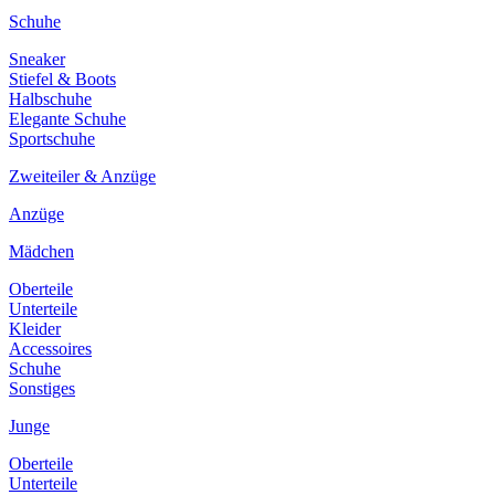
Schuhe
Sneaker
Stiefel & Boots
Halbschuhe
Elegante Schuhe
Sportschuhe
Zweiteiler & Anzüge
Anzüge
Mädchen
Oberteile
Unterteile
Kleider
Accessoires
Schuhe
Sonstiges
Junge
Oberteile
Unterteile