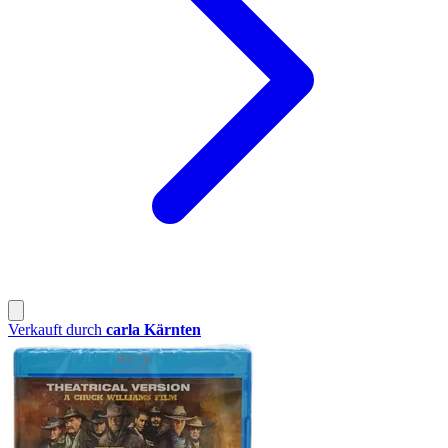
Verkauft durch
carla Kärnten