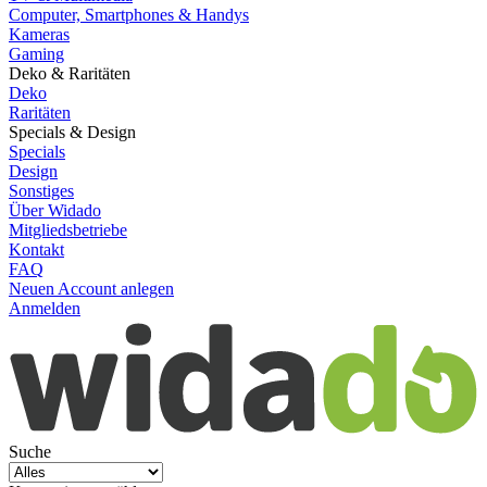
Computer, Smartphones & Handys
Kameras
Gaming
Deko & Raritäten
Deko
Raritäten
Specials & Design
Specials
Design
Sonstiges
Über Widado
Mitgliedsbetriebe
Kontakt
FAQ
Neuen Account anlegen
Anmelden
Suche