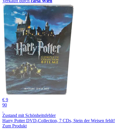
Verkauft durch
carla Wien
€ 9
90
Zustand mit Schönheitsfehler
Harry Potter DVD-Collection, 7 CDs, Stein der Weisen fehlt!
Zum Produkt