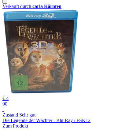
Verkauft durch
carla Kärnten
€ 4
90
Zustand Sehr gut
Die Legende der Wächter - Blu-Ray / FSK12
Zum Produkt