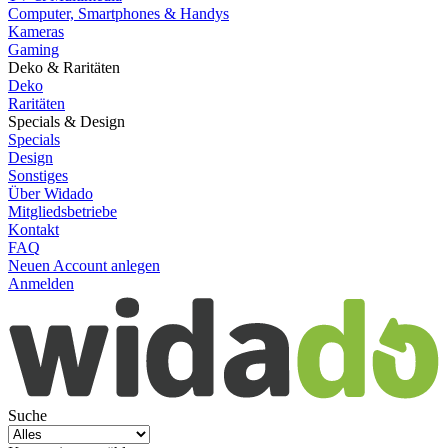
Computer, Smartphones & Handys
Kameras
Gaming
Deko & Raritäten
Deko
Raritäten
Specials & Design
Specials
Design
Sonstiges
Über Widado
Mitgliedsbetriebe
Kontakt
FAQ
Neuen Account anlegen
Anmelden
Suche