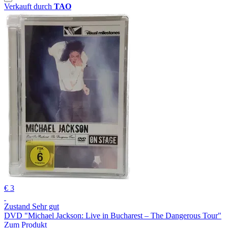
Verkauft durch
TAO
€ 3
Zustand Sehr gut
DVD "Michael Jackson: Live in Bucharest ‒ The Dangerous Tour"
Zum Produkt