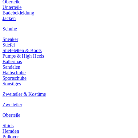
Oberteile
Unterteile
Badebekleidung
Jacken
Schuhe
Sneaker
Stiefel
Stiefeletten & Boots
Pumps & High Heels
Ballerinas
Sandalen
Halbschuhe
Sportschuhe
Sonstiges
Zweiteiler & Kostüme
Zweiteiler
Oberteile
Shirts
Hemden
Pullover