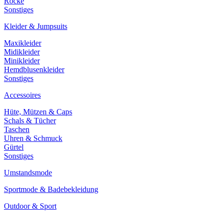
Röcke
Sonstiges
Kleider & Jumpsuits
Maxikleider
Midikleider
Minikleider
Hemdblusenkleider
Sonstiges
Accessoires
Hüte, Mützen & Caps
Schals & Tücher
Taschen
Uhren & Schmuck
Gürtel
Sonstiges
Umstandsmode
Sportmode & Badebekleidung
Outdoor & Sport