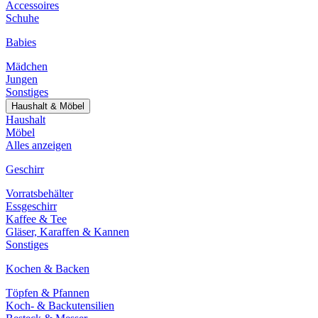
Accessoires
Schuhe
Babies
Mädchen
Jungen
Sonstiges
Haushalt & Möbel
Haushalt
Möbel
Alles anzeigen
Geschirr
Vorratsbehälter
Essgeschirr
Kaffee & Tee
Gläser, Karaffen & Kannen
Sonstiges
Kochen & Backen
Töpfen & Pfannen
Koch- & Backutensilien