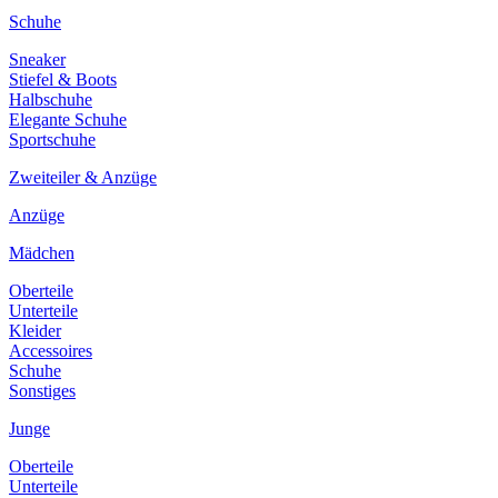
Schuhe
Sneaker
Stiefel & Boots
Halbschuhe
Elegante Schuhe
Sportschuhe
Zweiteiler & Anzüge
Anzüge
Mädchen
Oberteile
Unterteile
Kleider
Accessoires
Schuhe
Sonstiges
Junge
Oberteile
Unterteile