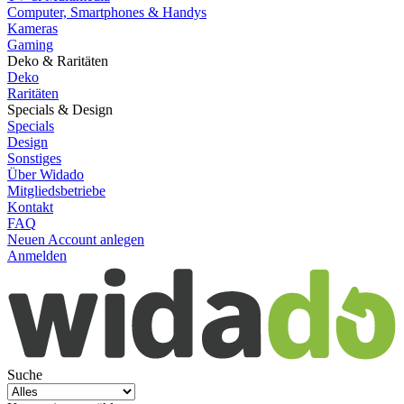
Computer, Smartphones & Handys
Kameras
Gaming
Deko & Raritäten
Deko
Raritäten
Specials & Design
Specials
Design
Sonstiges
Über Widado
Mitgliedsbetriebe
Kontakt
FAQ
Neuen Account anlegen
Anmelden
Suche