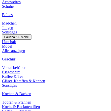
Accessoires
Schuhe
Babies
Mädchen
Jungen
Sonstiges
Haushalt & Möbel
Haushalt
Möbel
Alles anzeigen
Geschirr
Vorratsbehälter
Essgeschirr
Kaffee & Tee
Gläser, Karaffen & Kannen
Sonstiges
Kochen & Backen
Töpfen & Pfannen
Koch- & Backutensilien