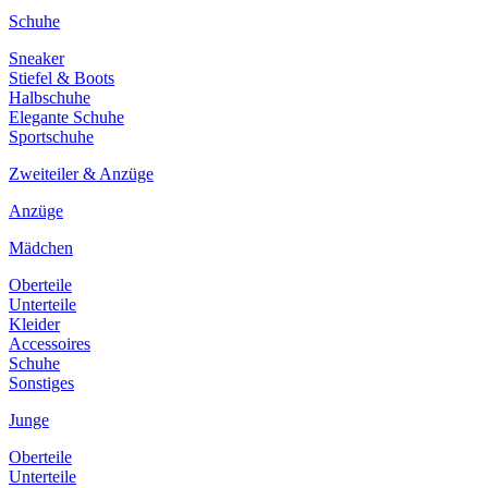
Schuhe
Sneaker
Stiefel & Boots
Halbschuhe
Elegante Schuhe
Sportschuhe
Zweiteiler & Anzüge
Anzüge
Mädchen
Oberteile
Unterteile
Kleider
Accessoires
Schuhe
Sonstiges
Junge
Oberteile
Unterteile