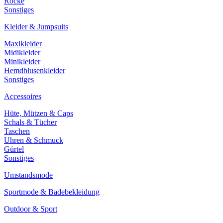
Röcke
Sonstiges
Kleider & Jumpsuits
Maxikleider
Midikleider
Minikleider
Hemdblusenkleider
Sonstiges
Accessoires
Hüte, Mützen & Caps
Schals & Tücher
Taschen
Uhren & Schmuck
Gürtel
Sonstiges
Umstandsmode
Sportmode & Badebekleidung
Outdoor & Sport