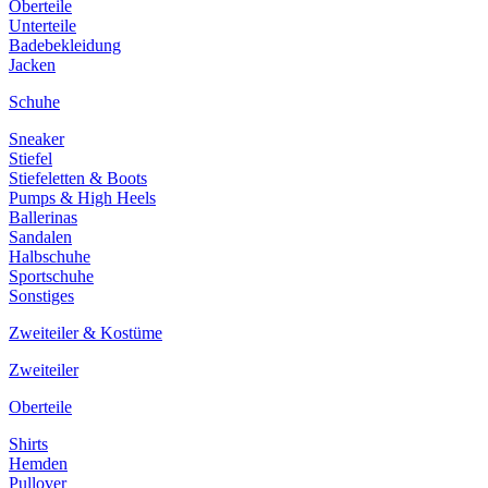
Oberteile
Unterteile
Badebekleidung
Jacken
Schuhe
Sneaker
Stiefel
Stiefeletten & Boots
Pumps & High Heels
Ballerinas
Sandalen
Halbschuhe
Sportschuhe
Sonstiges
Zweiteiler & Kostüme
Zweiteiler
Oberteile
Shirts
Hemden
Pullover