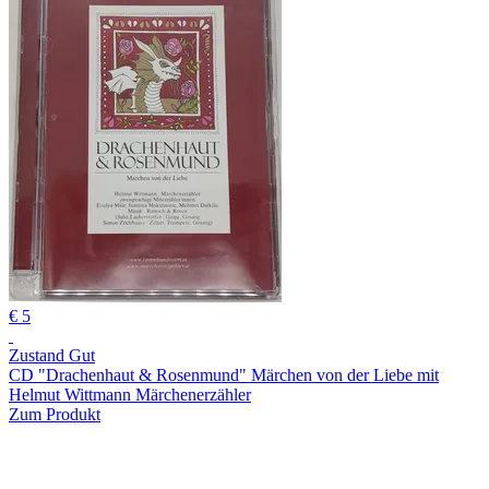
€ 5
Zustand Gut
CD "Drachenhaut & Rosenmund" Märchen von der Liebe mit
Helmut Wittmann Märchenerzähler
Zum Produkt