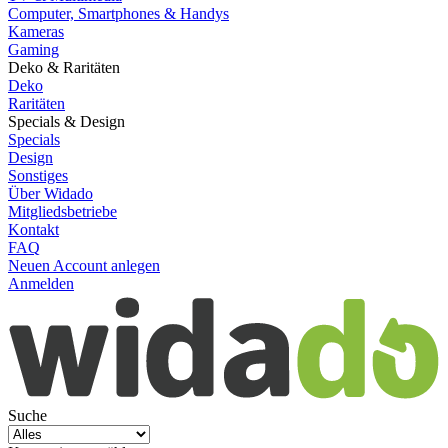
Computer, Smartphones & Handys
Kameras
Gaming
Deko & Raritäten
Deko
Raritäten
Specials & Design
Specials
Design
Sonstiges
Über Widado
Mitgliedsbetriebe
Kontakt
FAQ
Neuen Account anlegen
Anmelden
Suche