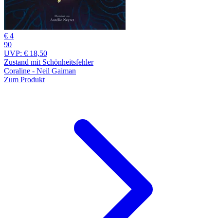
€ 4
90
UVP:
€ 18,50
Zustand mit Schönheitsfehler
Coraline - Neil Gaiman
Zum Produkt