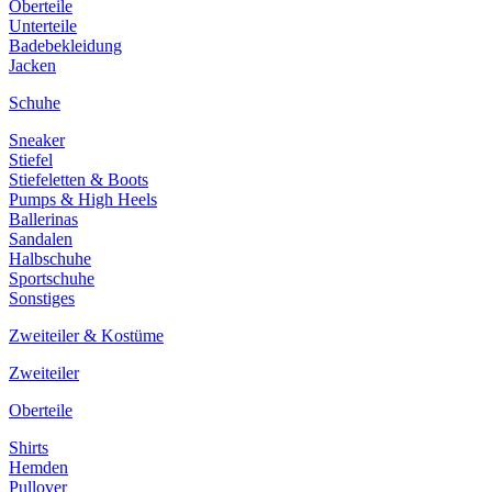
Oberteile
Unterteile
Badebekleidung
Jacken
Schuhe
Sneaker
Stiefel
Stiefeletten & Boots
Pumps & High Heels
Ballerinas
Sandalen
Halbschuhe
Sportschuhe
Sonstiges
Zweiteiler & Kostüme
Zweiteiler
Oberteile
Shirts
Hemden
Pullover