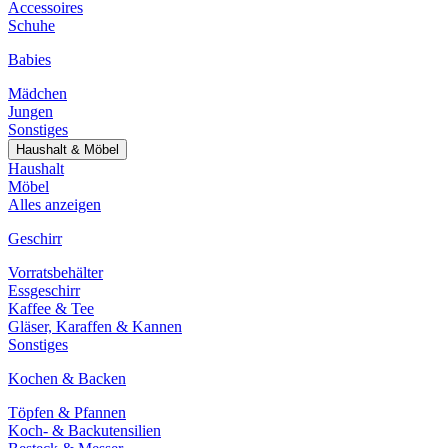
Accessoires
Schuhe
Babies
Mädchen
Jungen
Sonstiges
Haushalt & Möbel
Haushalt
Möbel
Alles anzeigen
Geschirr
Vorratsbehälter
Essgeschirr
Kaffee & Tee
Gläser, Karaffen & Kannen
Sonstiges
Kochen & Backen
Töpfen & Pfannen
Koch- & Backutensilien