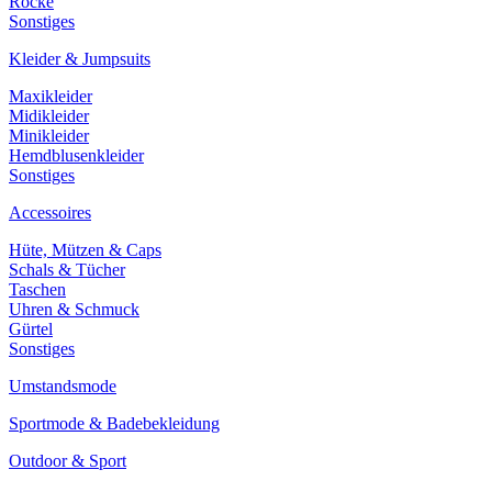
Röcke
Sonstiges
Kleider & Jumpsuits
Maxikleider
Midikleider
Minikleider
Hemdblusenkleider
Sonstiges
Accessoires
Hüte, Mützen & Caps
Schals & Tücher
Taschen
Uhren & Schmuck
Gürtel
Sonstiges
Umstandsmode
Sportmode & Badebekleidung
Outdoor & Sport