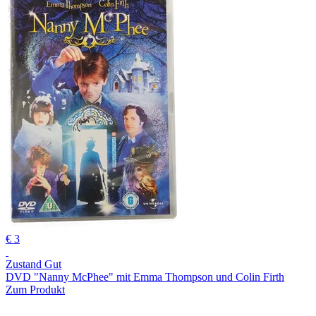
€ 3
Zustand Gut
DVD "Nanny McPhee" mit Emma Thompson und Colin Firth
Zum Produkt