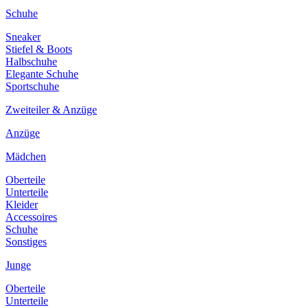
Schuhe
Sneaker
Stiefel & Boots
Halbschuhe
Elegante Schuhe
Sportschuhe
Zweiteiler & Anzüge
Anzüge
Mädchen
Oberteile
Unterteile
Kleider
Accessoires
Schuhe
Sonstiges
Junge
Oberteile
Unterteile