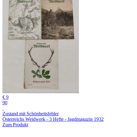
€ 9
90
Zustand mit Schönheitsfehler
Österreichs Weidwerk - 3 Hefte - Jagdmagazin 1932
Zum Produkt