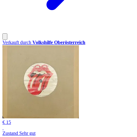
Verkauft durch
Volkshilfe Oberösterreich
€ 15
Zustand Sehr gut