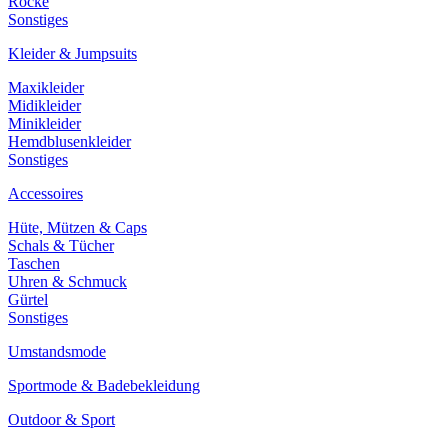
Röcke
Sonstiges
Kleider & Jumpsuits
Maxikleider
Midikleider
Minikleider
Hemdblusenkleider
Sonstiges
Accessoires
Hüte, Mützen & Caps
Schals & Tücher
Taschen
Uhren & Schmuck
Gürtel
Sonstiges
Umstandsmode
Sportmode & Badebekleidung
Outdoor & Sport