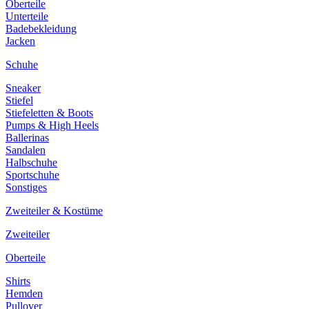
Oberteile
Unterteile
Badebekleidung
Jacken
Schuhe
Sneaker
Stiefel
Stiefeletten & Boots
Pumps & High Heels
Ballerinas
Sandalen
Halbschuhe
Sportschuhe
Sonstiges
Zweiteiler & Kostüme
Zweiteiler
Oberteile
Shirts
Hemden
Pullover