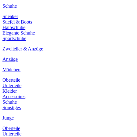
Schuhe
Sneaker
Stiefel & Boots
Halbschuhe
Elegante Schuhe
Sportschuhe
Zweiteiler & Anzüge
Anzüge
Mädchen
Oberteile
Unterteile
Kleider
Accessoires
Schuhe
Sonstiges
Junge
Oberteile
Unterteile