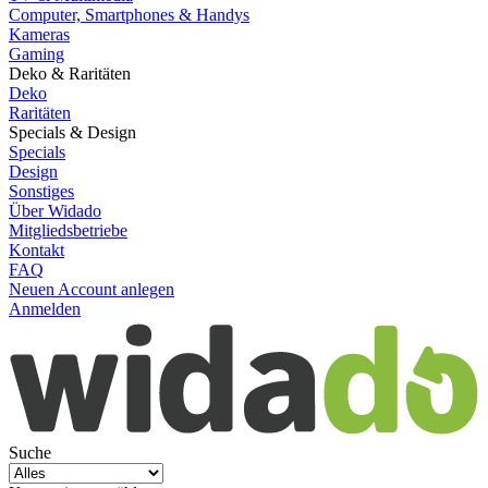
Computer, Smartphones & Handys
Kameras
Gaming
Deko & Raritäten
Deko
Raritäten
Specials & Design
Specials
Design
Sonstiges
Über Widado
Mitgliedsbetriebe
Kontakt
FAQ
Neuen Account anlegen
Anmelden
Suche