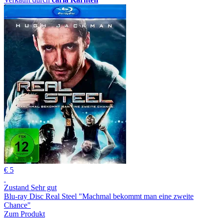
€ 5
Zustand Sehr gut
Blu-ray Disc Real Steel "Machmal bekommt man eine zweite
Chance"
Zum Produkt