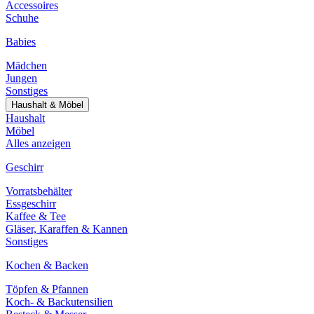
Accessoires
Schuhe
Babies
Mädchen
Jungen
Sonstiges
Haushalt & Möbel
Haushalt
Möbel
Alles anzeigen
Geschirr
Vorratsbehälter
Essgeschirr
Kaffee & Tee
Gläser, Karaffen & Kannen
Sonstiges
Kochen & Backen
Töpfen & Pfannen
Koch- & Backutensilien