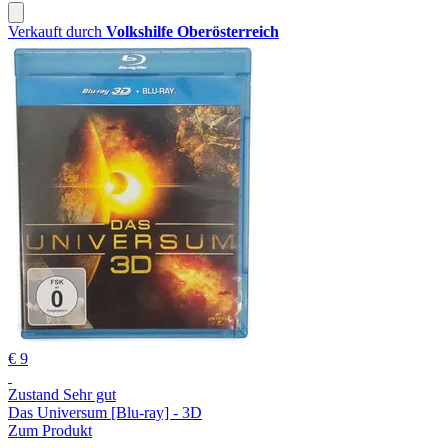
Verkauft durch
Volkshilfe Oberösterreich
€ 9
Zustand Sehr gut
Das Universum [Blu-ray] - 3D
Zum Produkt