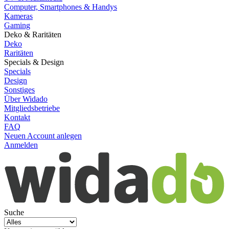
Computer, Smartphones & Handys
Kameras
Gaming
Deko & Raritäten
Deko
Raritäten
Specials & Design
Specials
Design
Sonstiges
Über Widado
Mitgliedsbetriebe
Kontakt
FAQ
Neuen Account anlegen
Anmelden
Suche