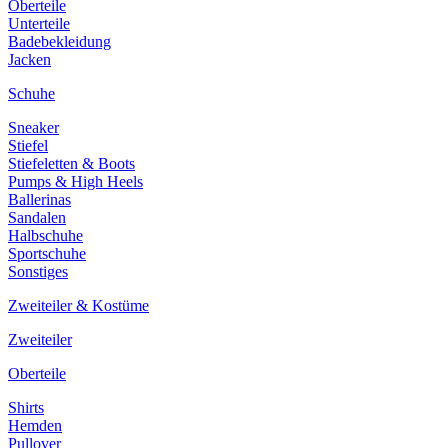
Oberteile
Unterteile
Badebekleidung
Jacken
Schuhe
Sneaker
Stiefel
Stiefeletten & Boots
Pumps & High Heels
Ballerinas
Sandalen
Halbschuhe
Sportschuhe
Sonstiges
Zweiteiler & Kostüme
Zweiteiler
Oberteile
Shirts
Hemden
Pullover