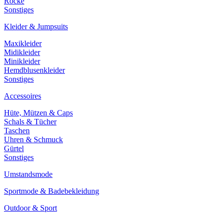
Röcke
Sonstiges
Kleider & Jumpsuits
Maxikleider
Midikleider
Minikleider
Hemdblusenkleider
Sonstiges
Accessoires
Hüte, Mützen & Caps
Schals & Tücher
Taschen
Uhren & Schmuck
Gürtel
Sonstiges
Umstandsmode
Sportmode & Badebekleidung
Outdoor & Sport