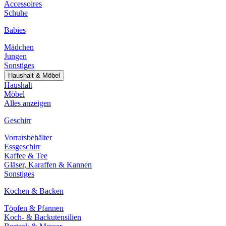
Accessoires
Schuhe
Babies
Mädchen
Jungen
Sonstiges
Haushalt & Möbel
Haushalt
Möbel
Alles anzeigen
Geschirr
Vorratsbehälter
Essgeschirr
Kaffee & Tee
Gläser, Karaffen & Kannen
Sonstiges
Kochen & Backen
Töpfen & Pfannen
Koch- & Backutensilien