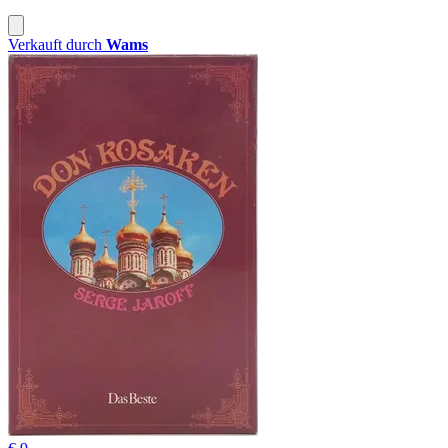
Verkauft durch
Wams