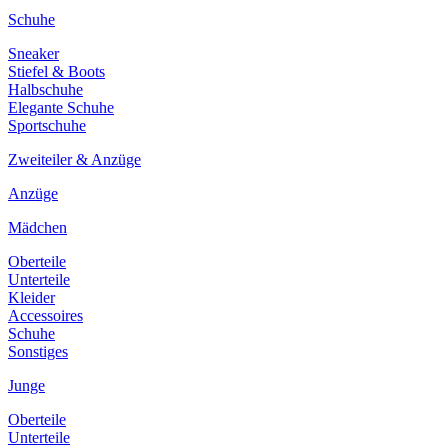
Schuhe
Sneaker
Stiefel & Boots
Halbschuhe
Elegante Schuhe
Sportschuhe
Zweiteiler & Anzüge
Anzüge
Mädchen
Oberteile
Unterteile
Kleider
Accessoires
Schuhe
Sonstiges
Junge
Oberteile
Unterteile