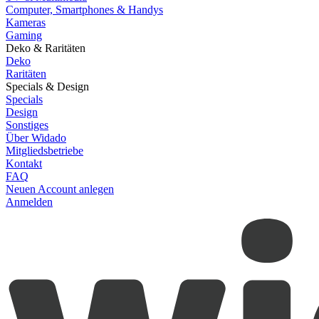
Computer, Smartphones & Handys
Kameras
Gaming
Deko & Raritäten
Deko
Raritäten
Specials & Design
Specials
Design
Sonstiges
Über Widado
Mitgliedsbetriebe
Kontakt
FAQ
Neuen Account anlegen
Anmelden