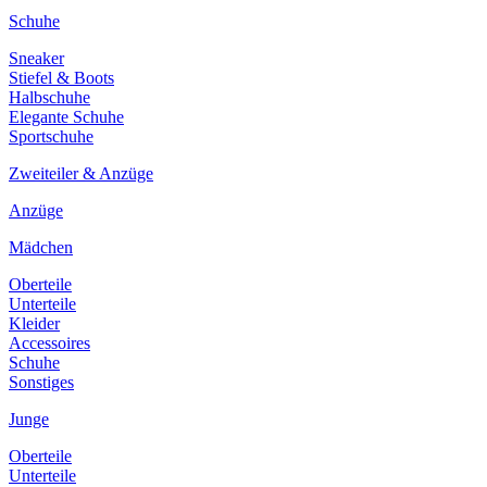
Schuhe
Sneaker
Stiefel & Boots
Halbschuhe
Elegante Schuhe
Sportschuhe
Zweiteiler & Anzüge
Anzüge
Mädchen
Oberteile
Unterteile
Kleider
Accessoires
Schuhe
Sonstiges
Junge
Oberteile
Unterteile