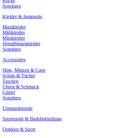
Röcke
Sonstiges
Kleider & Jumpsuits
Maxikleider
Midikleider
Minikleider
Hemdblusenkleider
Sonstiges
Accessoires
Hüte, Mützen & Caps
Schals & Tücher
Taschen
Uhren & Schmuck
Gürtel
Sonstiges
Umstandsmode
Sportmode & Badebekleidung
Outdoor & Sport