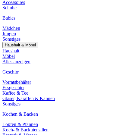
Accessoires
Schuhe
Babies
Mädchen
Jungen
Sonstiges
Haushalt & Möbel
Haushalt
Möbel
Alles anzeigen
Geschirr
Vorratsbehälter
Essgeschirr
Kaffee & Tee
Gläser, Karaffen & Kannen
Sonstiges
Kochen & Backen
Töpfen & Pfannen
Koch- & Backutensilien