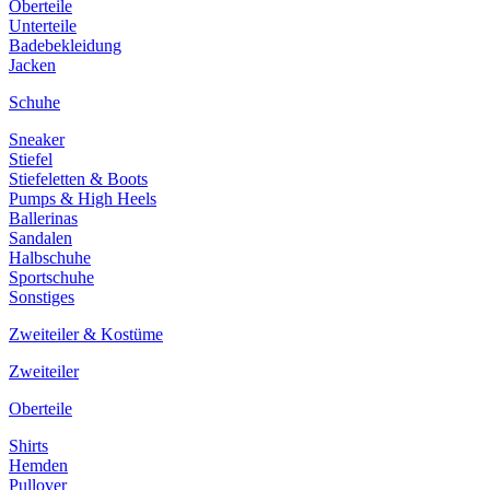
Oberteile
Unterteile
Badebekleidung
Jacken
Schuhe
Sneaker
Stiefel
Stiefeletten & Boots
Pumps & High Heels
Ballerinas
Sandalen
Halbschuhe
Sportschuhe
Sonstiges
Zweiteiler & Kostüme
Zweiteiler
Oberteile
Shirts
Hemden
Pullover