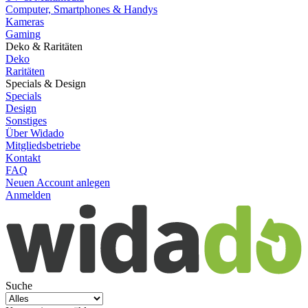
Computer, Smartphones & Handys
Kameras
Gaming
Deko & Raritäten
Deko
Raritäten
Specials & Design
Specials
Design
Sonstiges
Über Widado
Mitgliedsbetriebe
Kontakt
FAQ
Neuen Account anlegen
Anmelden
Suche