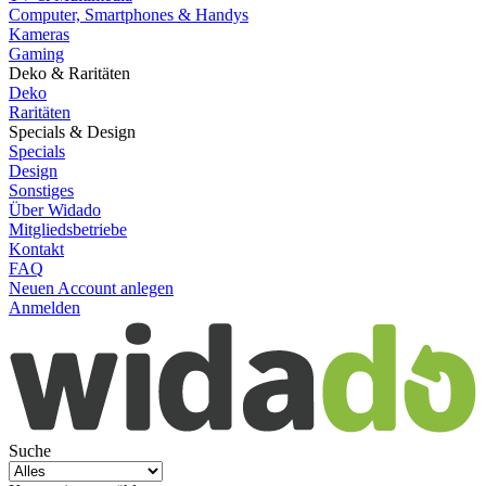
Computer, Smartphones & Handys
Kameras
Gaming
Deko & Raritäten
Deko
Raritäten
Specials & Design
Specials
Design
Sonstiges
Über Widado
Mitgliedsbetriebe
Kontakt
FAQ
Neuen Account anlegen
Anmelden
Suche