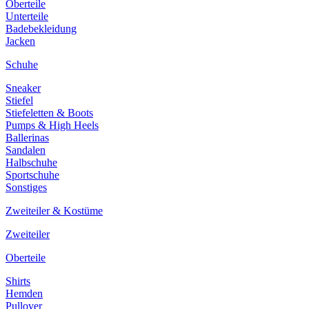
Oberteile
Unterteile
Badebekleidung
Jacken
Schuhe
Sneaker
Stiefel
Stiefeletten & Boots
Pumps & High Heels
Ballerinas
Sandalen
Halbschuhe
Sportschuhe
Sonstiges
Zweiteiler & Kostüme
Zweiteiler
Oberteile
Shirts
Hemden
Pullover