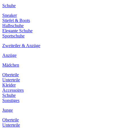
Schuhe
Sneaker
Stiefel & Boots
Halbschuhe
Elegante Schuhe
Sportschuhe
Zweiteiler & Anzüge
Anzüge
Mädchen
Oberteile
Unterteile
Kleider
Accessoires
Schuhe
Sonstiges
Junge
Oberteile
Unterteile