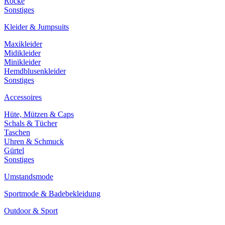
Röcke
Sonstiges
Kleider & Jumpsuits
Maxikleider
Midikleider
Minikleider
Hemdblusenkleider
Sonstiges
Accessoires
Hüte, Mützen & Caps
Schals & Tücher
Taschen
Uhren & Schmuck
Gürtel
Sonstiges
Umstandsmode
Sportmode & Badebekleidung
Outdoor & Sport