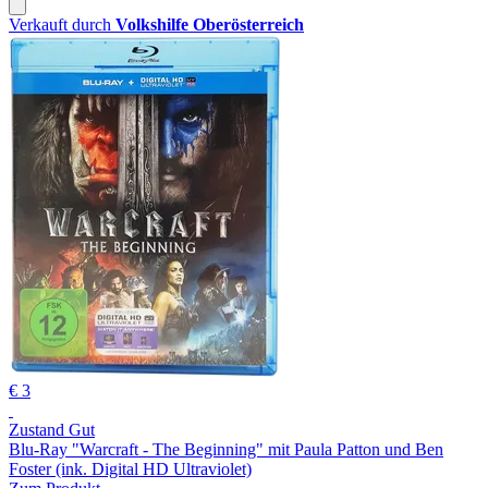
Verkauft durch
Volkshilfe Oberösterreich
€ 3
Zustand Gut
Blu-Ray "Warcraft - The Beginning" mit Paula Patton und Ben
Foster (ink. Digital HD Ultraviolet)