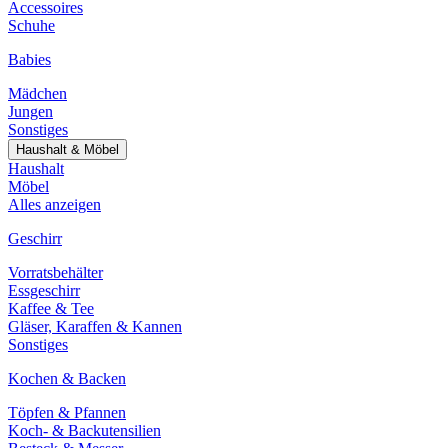
Accessoires
Schuhe
Babies
Mädchen
Jungen
Sonstiges
Haushalt & Möbel
Haushalt
Möbel
Alles anzeigen
Geschirr
Vorratsbehälter
Essgeschirr
Kaffee & Tee
Gläser, Karaffen & Kannen
Sonstiges
Kochen & Backen
Töpfen & Pfannen
Koch- & Backutensilien