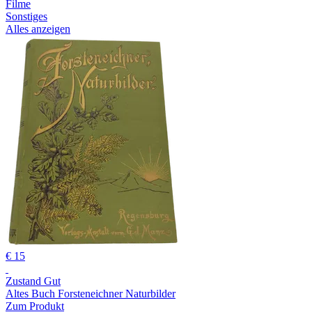
Filme
Sonstiges
Alles anzeigen
€ 15
Zustand Gut
Altes Buch Forsteneichner Naturbilder
Zum Produkt