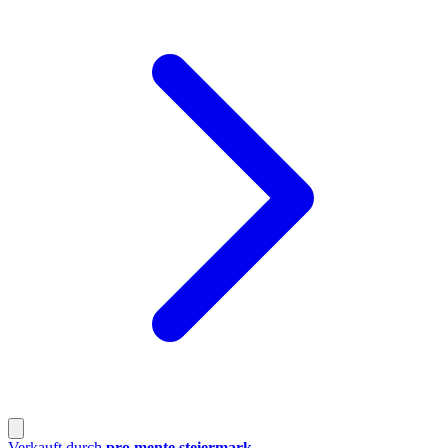
Verkauft durch
pro mente steiermark