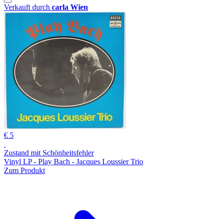
Verkauft durch
carla Wien
€ 5
Zustand mit Schönheitsfehler
Vinyl LP - Play Bach - Jacques Loussier Trio
Zum Produkt