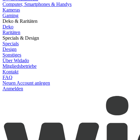
Computer, Smartphones & Handys
Kameras
Gaming
Deko & Raritäten
Deko
Raritäten
Specials & Design
Specials
Design
Sonstiges
Über Widado
Mitgliedsbetriebe
Kontakt
FAQ
Neuen Account anlegen
Anmelden