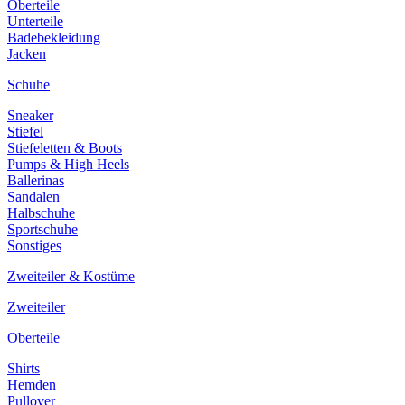
Oberteile
Unterteile
Badebekleidung
Jacken
Schuhe
Sneaker
Stiefel
Stiefeletten & Boots
Pumps & High Heels
Ballerinas
Sandalen
Halbschuhe
Sportschuhe
Sonstiges
Zweiteiler & Kostüme
Zweiteiler
Oberteile
Shirts
Hemden
Pullover