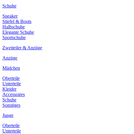
Schuhe
Sneaker
Stiefel & Boots
Halbschuhe
Elegante Schuhe
Sportschuhe
Zweiteiler & Anzüge
Anzüge
Mädchen
Oberteile
Unterteile
Kleider
Accessoires
Schuhe
Sonstiges
Junge
Oberteile
Unterteile