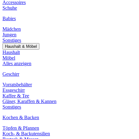
Accessoires
Schuhe
Babies
Mädchen
Jungen
Sonstiges
Haushalt & Möbel
Haushalt
Möbel
Alles anzeigen
Geschirr
Vorratsbehälter
Essgeschirr
Kaffee & Tee
Gläser, Karaffen & Kannen
Sonstiges
Kochen & Backen
Töpfen & Pfannen
Koch- & Backutensilien