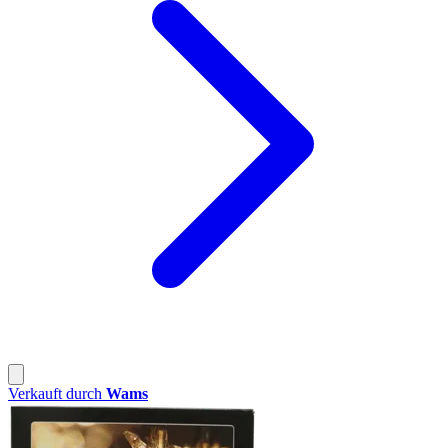
Verkauft durch
Wams