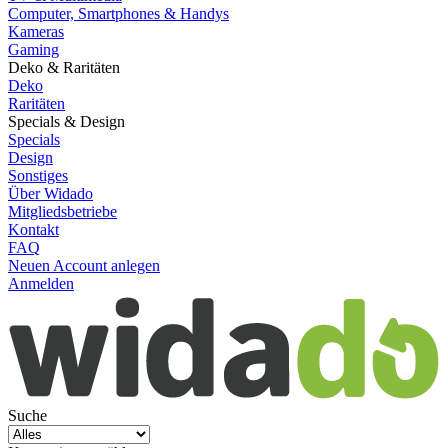
Computer, Smartphones & Handys
Kameras
Gaming
Deko & Raritäten
Deko
Raritäten
Specials & Design
Specials
Design
Sonstiges
Über Widado
Mitgliedsbetriebe
Kontakt
FAQ
Neuen Account anlegen
Anmelden
Suche