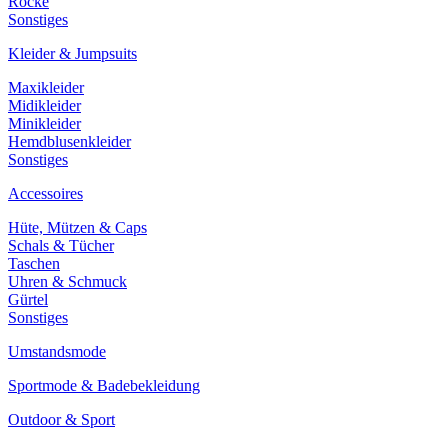
Röcke
Sonstiges
Kleider & Jumpsuits
Maxikleider
Midikleider
Minikleider
Hemdblusenkleider
Sonstiges
Accessoires
Hüte, Mützen & Caps
Schals & Tücher
Taschen
Uhren & Schmuck
Gürtel
Sonstiges
Umstandsmode
Sportmode & Badebekleidung
Outdoor & Sport