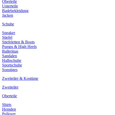
Oberteile
Unterteile
Badebekleidung
Jacken
Schuhe
Sneaker
Stiefel
Stiefeletten & Boots
Pumps & High Heels
Ballerinas
Sandalen
Halbschuhe
Sportschuhe
Sonstiges
Zweiteiler & Kostüme
Zweiteiler
Oberteile
Shirts
Hemden
Pullover