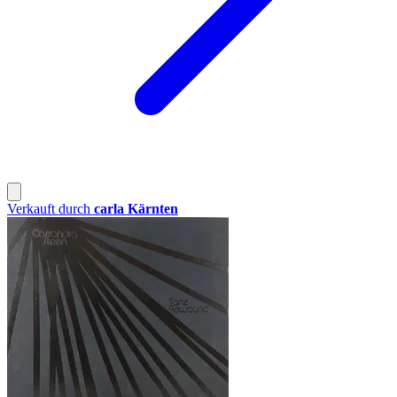
Verkauft durch
carla Kärnten