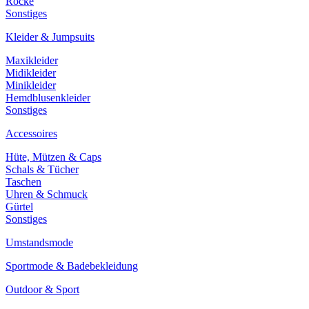
Röcke
Sonstiges
Kleider & Jumpsuits
Maxikleider
Midikleider
Minikleider
Hemdblusenkleider
Sonstiges
Accessoires
Hüte, Mützen & Caps
Schals & Tücher
Taschen
Uhren & Schmuck
Gürtel
Sonstiges
Umstandsmode
Sportmode & Badebekleidung
Outdoor & Sport