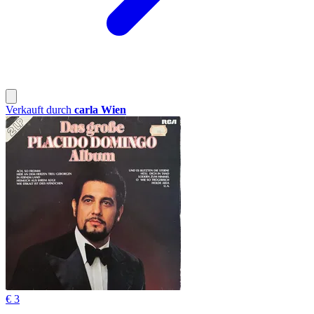
Verkauft durch
carla Wien
€ 3