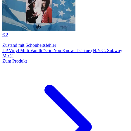
€ 2
Zustand mit Schönheitsfehler
LP Vinyl Milli Vanilli "Girl You Know It's True (N.Y.C. Subway
Mix)"
Zum Produkt