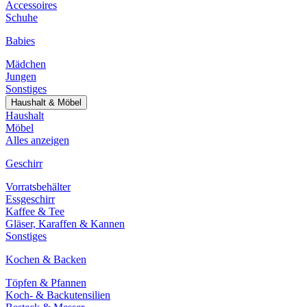
Accessoires
Schuhe
Babies
Mädchen
Jungen
Sonstiges
Haushalt & Möbel
Haushalt
Möbel
Alles anzeigen
Geschirr
Vorratsbehälter
Essgeschirr
Kaffee & Tee
Gläser, Karaffen & Kannen
Sonstiges
Kochen & Backen
Töpfen & Pfannen
Koch- & Backutensilien