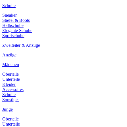
Schuhe
Sneaker
Stiefel & Boots
Halbschuhe
Elegante Schuhe
Sportschuhe
Zweiteiler & Anzüge
Anzüge
Mädchen
Oberteile
Unterteile
Kleider
Accessoires
Schuhe
Sonstiges
Junge
Oberteile
Unterteile