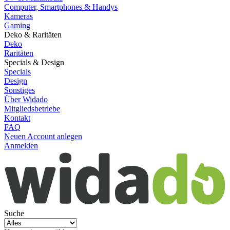
Computer, Smartphones & Handys
Kameras
Gaming
Deko & Raritäten
Deko
Raritäten
Specials & Design
Specials
Design
Sonstiges
Über Widado
Mitgliedsbetriebe
Kontakt
FAQ
Neuen Account anlegen
Anmelden
Suche