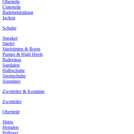
Oberteile
Unterteile
Badebekleidung
Jacken
Schuhe
Sneaker
Stiefel
Stiefeletten & Boots
Pumps & High Heels
Ballerinas
Sandalen
Halbschuhe
Sportschuhe
Sonstiges
Zweiteiler & Kostüme
Zweiteiler
Oberteile
Shirts
Hemden
Pullover