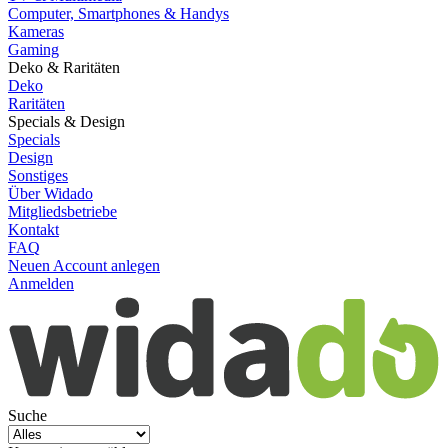
Computer, Smartphones & Handys
Kameras
Gaming
Deko & Raritäten
Deko
Raritäten
Specials & Design
Specials
Design
Sonstiges
Über Widado
Mitgliedsbetriebe
Kontakt
FAQ
Neuen Account anlegen
Anmelden
Suche