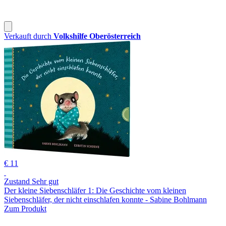
Verkauft durch
Volkshilfe Oberösterreich
€ 11
Zustand Sehr gut
Der kleine Siebenschläfer 1: Die Geschichte vom kleinen
Siebenschläfer, der nicht einschlafen konnte - Sabine Bohlmann
Zum Produkt