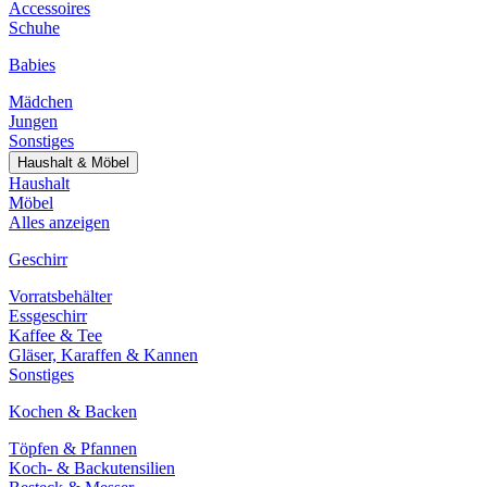
Accessoires
Schuhe
Babies
Mädchen
Jungen
Sonstiges
Haushalt & Möbel
Haushalt
Möbel
Alles anzeigen
Geschirr
Vorratsbehälter
Essgeschirr
Kaffee & Tee
Gläser, Karaffen & Kannen
Sonstiges
Kochen & Backen
Töpfen & Pfannen
Koch- & Backutensilien