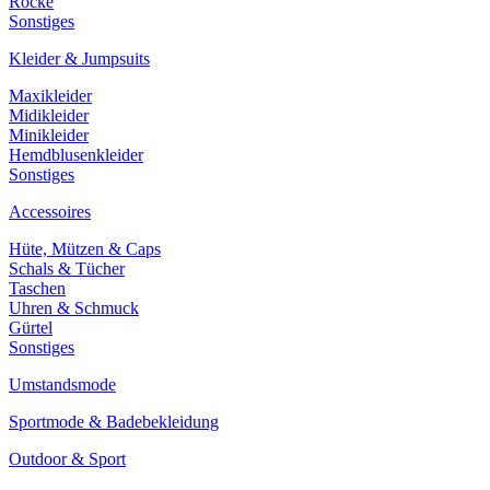
Röcke
Sonstiges
Kleider & Jumpsuits
Maxikleider
Midikleider
Minikleider
Hemdblusenkleider
Sonstiges
Accessoires
Hüte, Mützen & Caps
Schals & Tücher
Taschen
Uhren & Schmuck
Gürtel
Sonstiges
Umstandsmode
Sportmode & Badebekleidung
Outdoor & Sport