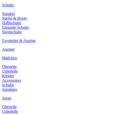
Schuhe
Sneaker
Stiefel & Boots
Halbschuhe
Elegante Schuhe
Sportschuhe
Zweiteiler & Anzüge
Anzüge
Mädchen
Oberteile
Unterteile
Kleider
Accessoires
Schuhe
Sonstiges
Junge
Oberteile
Unterteile