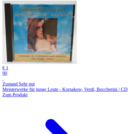
€ 1
90
Zustand Sehr gut
Meisterwerke für junge Leute - Korsakow, Verdi, Boccherini / CD
Zum Produkt