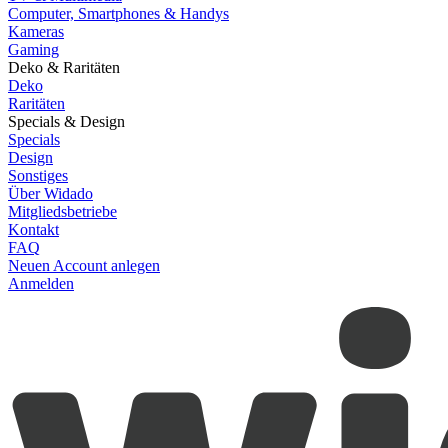
Computer, Smartphones & Handys
Kameras
Gaming
Deko & Raritäten
Deko
Raritäten
Specials & Design
Specials
Design
Sonstiges
Über Widado
Mitgliedsbetriebe
Kontakt
FAQ
Neuen Account anlegen
Anmelden