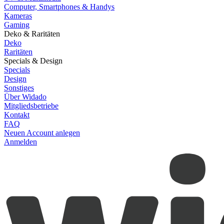
Computer, Smartphones & Handys
Kameras
Gaming
Deko & Raritäten
Deko
Raritäten
Specials & Design
Specials
Design
Sonstiges
Über Widado
Mitgliedsbetriebe
Kontakt
FAQ
Neuen Account anlegen
Anmelden