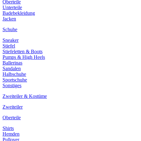
Oberteile
Unterteile
Badebekleidung
Jacken
Schuhe
Sneaker
Stiefel
Stiefeletten & Boots
Pumps & High Heels
Ballerinas
Sandalen
Halbschuhe
Sportschuhe
Sonstiges
Zweiteiler & Kostüme
Zweiteiler
Oberteile
Shirts
Hemden
Pullover