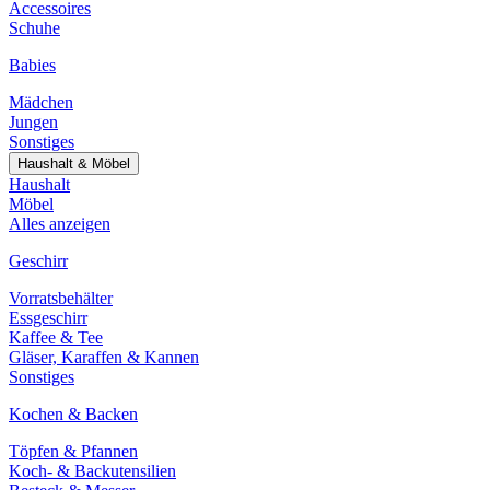
Accessoires
Schuhe
Babies
Mädchen
Jungen
Sonstiges
Haushalt & Möbel
Haushalt
Möbel
Alles anzeigen
Geschirr
Vorratsbehälter
Essgeschirr
Kaffee & Tee
Gläser, Karaffen & Kannen
Sonstiges
Kochen & Backen
Töpfen & Pfannen
Koch- & Backutensilien