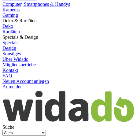
Computer, Smartphones & Handys
Kameras
Gaming
Deko & Raritäten
Deko
Raritäten
Specials & Design
Specials
Design
Sonstiges
Über Widado
Mitgliedsbetriebe
Kontakt
FAQ
Neuen Account anlegen
Anmelden
Suche