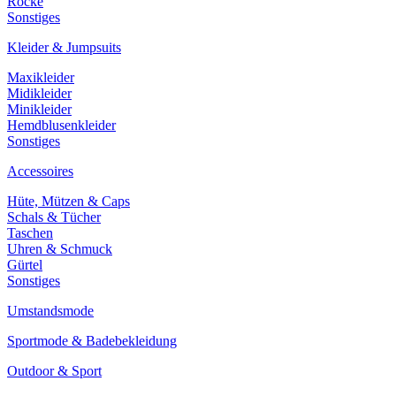
Röcke
Sonstiges
Kleider & Jumpsuits
Maxikleider
Midikleider
Minikleider
Hemdblusenkleider
Sonstiges
Accessoires
Hüte, Mützen & Caps
Schals & Tücher
Taschen
Uhren & Schmuck
Gürtel
Sonstiges
Umstandsmode
Sportmode & Badebekleidung
Outdoor & Sport