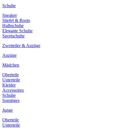
Schuhe
Sneaker
Stiefel & Boots
Halbschuhe
Elegante Schuhe
Sportschuhe
Zweiteiler & Anzüge
Anzüge
Mädchen
Oberteile
Unterteile
Kleider
Accessoires
Schuhe
Sonstiges
Junge
Oberteile
Unterteile