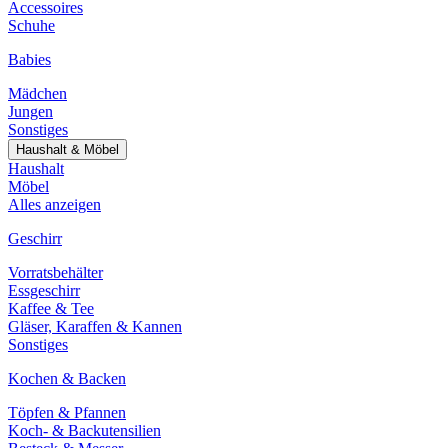
Accessoires
Schuhe
Babies
Mädchen
Jungen
Sonstiges
Haushalt & Möbel
Haushalt
Möbel
Alles anzeigen
Geschirr
Vorratsbehälter
Essgeschirr
Kaffee & Tee
Gläser, Karaffen & Kannen
Sonstiges
Kochen & Backen
Töpfen & Pfannen
Koch- & Backutensilien