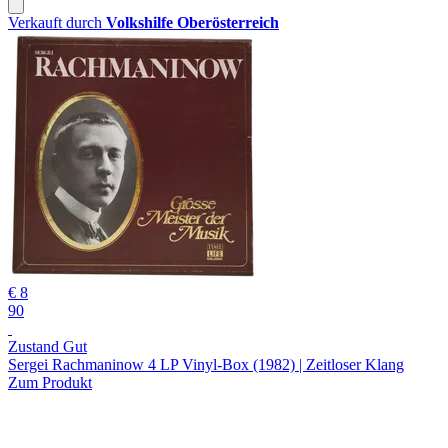
Verkauft durch
Volkshilfe Oberösterreich
€ 8
90
Zustand Gut
Sergei Rachmaninow 4 LP Vinyl-Box (1982) | Zeitloser Klang
Zum Produkt