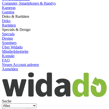
Computer, Smartphones & Handys
Kameras
Gaming
Deko & Raritäten
Deko
Raritäten
Specials & Design
Specials
Design
Sonstiges
Über Widado
Mitgliedsbetriebe
Kontakt
FAQ
Neuen Account anlegen
Anmelden
Suche