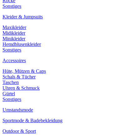
Röcke
Sonstiges
Kleider & Jumpsuits
Maxikleider
Midikleider
Minikleider
Hemdblusenkleider
Sonstiges
Accessoires
Hüte, Mützen & Caps
Schals & Tücher
Taschen
Uhren & Schmuck
Gürtel
Sonstiges
Umstandsmode
Sportmode & Badebekleidung
Outdoor & Sport