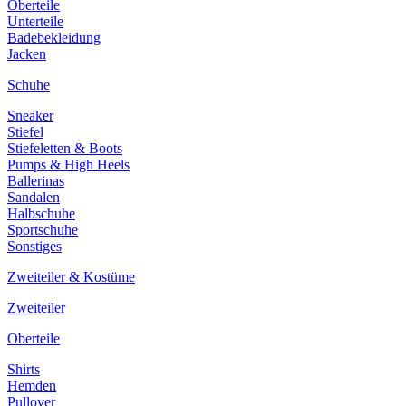
Oberteile
Unterteile
Badebekleidung
Jacken
Schuhe
Sneaker
Stiefel
Stiefeletten & Boots
Pumps & High Heels
Ballerinas
Sandalen
Halbschuhe
Sportschuhe
Sonstiges
Zweiteiler & Kostüme
Zweiteiler
Oberteile
Shirts
Hemden
Pullover