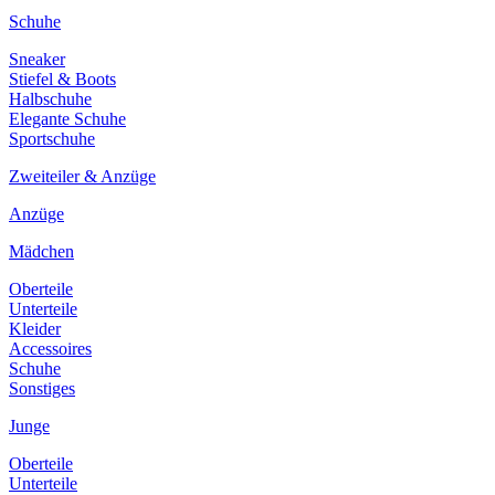
Schuhe
Sneaker
Stiefel & Boots
Halbschuhe
Elegante Schuhe
Sportschuhe
Zweiteiler & Anzüge
Anzüge
Mädchen
Oberteile
Unterteile
Kleider
Accessoires
Schuhe
Sonstiges
Junge
Oberteile
Unterteile