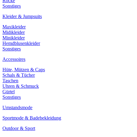
Röcke
Sonstiges
Kleider & Jumpsuits
Maxikleider
Midikleider
Minikleider
Hemdblusenkleider
Sonstiges
Accessoires
Hüte, Mützen & Caps
Schals & Tücher
Taschen
Uhren & Schmuck
Gürtel
Sonstiges
Umstandsmode
Sportmode & Badebekleidung
Outdoor & Sport