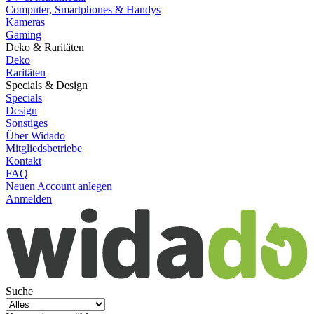
Computer, Smartphones & Handys
Kameras
Gaming
Deko & Raritäten
Deko
Raritäten
Specials & Design
Specials
Design
Sonstiges
Über Widado
Mitgliedsbetriebe
Kontakt
FAQ
Neuen Account anlegen
Anmelden
Suche