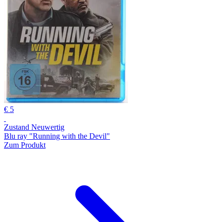
€ 5
Zustand Neuwertig
Blu ray "Running with the Devil"
Zum Produkt