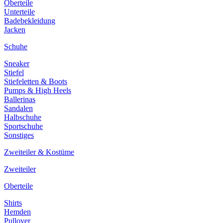
Oberteile
Unterteile
Badebekleidung
Jacken
Schuhe
Sneaker
Stiefel
Stiefeletten & Boots
Pumps & High Heels
Ballerinas
Sandalen
Halbschuhe
Sportschuhe
Sonstiges
Zweiteiler & Kostüme
Zweiteiler
Oberteile
Shirts
Hemden
Pullover