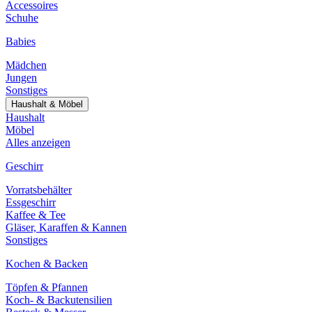
Accessoires
Schuhe
Babies
Mädchen
Jungen
Sonstiges
Haushalt & Möbel
Haushalt
Möbel
Alles anzeigen
Geschirr
Vorratsbehälter
Essgeschirr
Kaffee & Tee
Gläser, Karaffen & Kannen
Sonstiges
Kochen & Backen
Töpfen & Pfannen
Koch- & Backutensilien