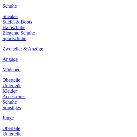
Schuhe
Sneaker
Stiefel & Boots
Halbschuhe
Elegante Schuhe
Sportschuhe
Zweiteiler & Anzüge
Anzüge
Mädchen
Oberteile
Unterteile
Kleider
Accessoires
Schuhe
Sonstiges
Junge
Oberteile
Unterteile