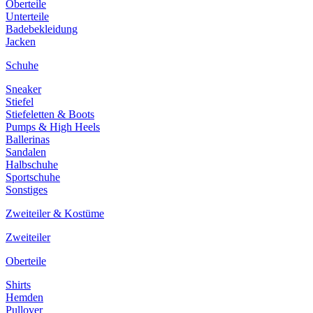
Oberteile
Unterteile
Badebekleidung
Jacken
Schuhe
Sneaker
Stiefel
Stiefeletten & Boots
Pumps & High Heels
Ballerinas
Sandalen
Halbschuhe
Sportschuhe
Sonstiges
Zweiteiler & Kostüme
Zweiteiler
Oberteile
Shirts
Hemden
Pullover