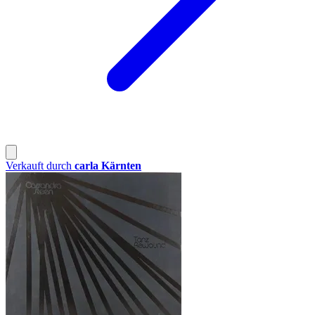
Verkauft durch
carla Kärnten