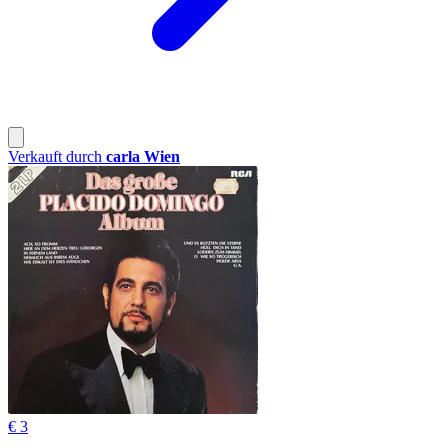
Verkauft durch
carla Wien
€ 3