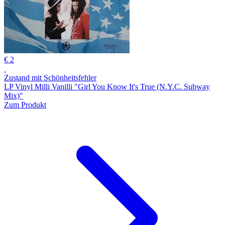
€ 2
Zustand mit Schönheitsfehler
LP Vinyl Milli Vanilli "Girl You Know It's True (N.Y.C. Subway
Mix)"
Zum Produkt