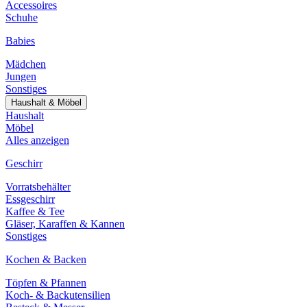
Accessoires
Schuhe
Babies
Mädchen
Jungen
Sonstiges
Haushalt & Möbel
Haushalt
Möbel
Alles anzeigen
Geschirr
Vorratsbehälter
Essgeschirr
Kaffee & Tee
Gläser, Karaffen & Kannen
Sonstiges
Kochen & Backen
Töpfen & Pfannen
Koch- & Backutensilien