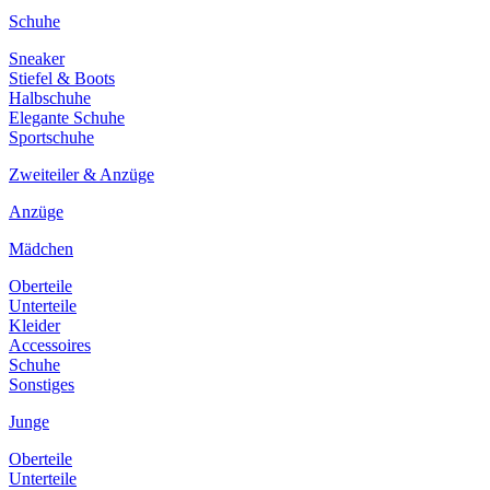
Schuhe
Sneaker
Stiefel & Boots
Halbschuhe
Elegante Schuhe
Sportschuhe
Zweiteiler & Anzüge
Anzüge
Mädchen
Oberteile
Unterteile
Kleider
Accessoires
Schuhe
Sonstiges
Junge
Oberteile
Unterteile