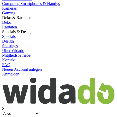
Computer, Smartphones & Handys
Kameras
Gaming
Deko & Raritäten
Deko
Raritäten
Specials & Design
Specials
Design
Sonstiges
Über Widado
Mitgliedsbetriebe
Kontakt
FAQ
Neuen Account anlegen
Anmelden
Suche