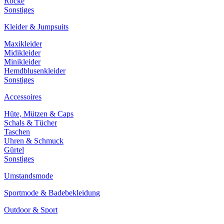
Röcke
Sonstiges
Kleider & Jumpsuits
Maxikleider
Midikleider
Minikleider
Hemdblusenkleider
Sonstiges
Accessoires
Hüte, Mützen & Caps
Schals & Tücher
Taschen
Uhren & Schmuck
Gürtel
Sonstiges
Umstandsmode
Sportmode & Badebekleidung
Outdoor & Sport