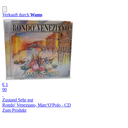
Verkauft durch
Wams
€ 1
90
Zustand Sehr gut
Rondo' Veneziano, Marc'O'Polo - CD
Zum Produkt