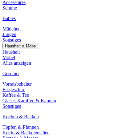
Accessoires
Schuhe
Babies
Mädchen
Jungen
Sonstiges
Haushalt & Möbel
Haushalt
Möbel
Alles anzeigen
Geschirr
Vorratsbehälter
Essgeschirr
Kaffee & Tee
Gläser, Karaffen & Kannen
Sonstiges
Kochen & Backen
Töpfen & Pfannen
Koch- & Backutensilien