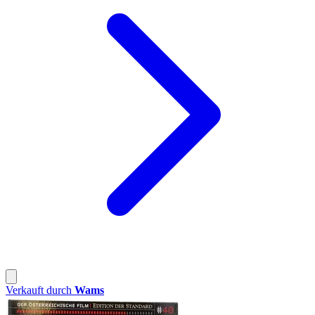
Verkauft durch
Wams