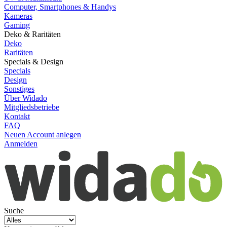
Computer, Smartphones & Handys
Kameras
Gaming
Deko & Raritäten
Deko
Raritäten
Specials & Design
Specials
Design
Sonstiges
Über Widado
Mitgliedsbetriebe
Kontakt
FAQ
Neuen Account anlegen
Anmelden
Suche