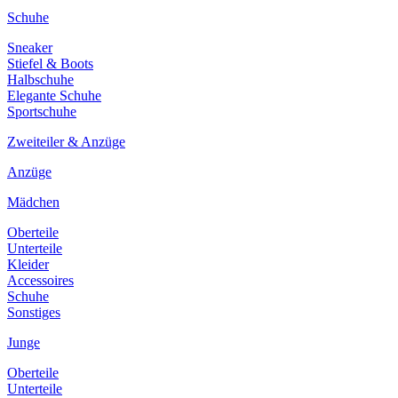
Schuhe
Sneaker
Stiefel & Boots
Halbschuhe
Elegante Schuhe
Sportschuhe
Zweiteiler & Anzüge
Anzüge
Mädchen
Oberteile
Unterteile
Kleider
Accessoires
Schuhe
Sonstiges
Junge
Oberteile
Unterteile