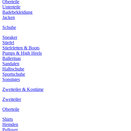
Oberteile
Unterteile
Badebekleidung
Jacken
Schuhe
Sneaker
Stiefel
Stiefeletten & Boots
Pumps & High Heels
Ballerinas
Sandalen
Halbschuhe
Sportschuhe
Sonstiges
Zweiteiler & Kostüme
Zweiteiler
Oberteile
Shirts
Hemden
Pullover