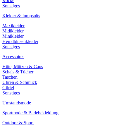
Röcke
Sonstiges
Kleider & Jumpsuits
Maxikleider
Midikleider
Minikleider
Hemdblusenkleider
Sonstiges
Accessoires
Hüte, Mützen & Caps
Schals & Tücher
Taschen
Uhren & Schmuck
Gürtel
Sonstiges
Umstandsmode
Sportmode & Badebekleidung
Outdoor & Sport