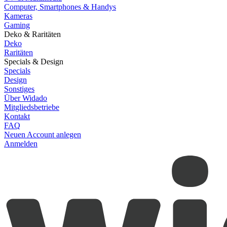
Computer, Smartphones & Handys
Kameras
Gaming
Deko & Raritäten
Deko
Raritäten
Specials & Design
Specials
Design
Sonstiges
Über Widado
Mitgliedsbetriebe
Kontakt
FAQ
Neuen Account anlegen
Anmelden