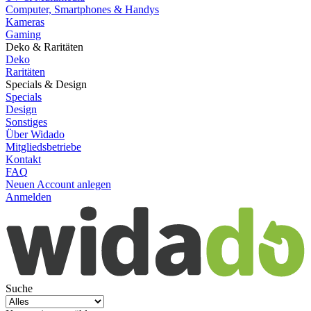
Computer, Smartphones & Handys
Kameras
Gaming
Deko & Raritäten
Deko
Raritäten
Specials & Design
Specials
Design
Sonstiges
Über Widado
Mitgliedsbetriebe
Kontakt
FAQ
Neuen Account anlegen
Anmelden
Suche