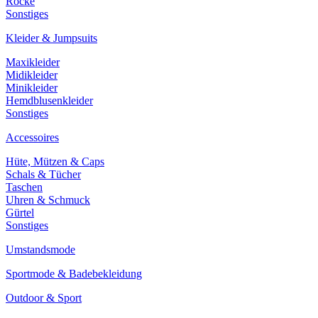
Röcke
Sonstiges
Kleider & Jumpsuits
Maxikleider
Midikleider
Minikleider
Hemdblusenkleider
Sonstiges
Accessoires
Hüte, Mützen & Caps
Schals & Tücher
Taschen
Uhren & Schmuck
Gürtel
Sonstiges
Umstandsmode
Sportmode & Badebekleidung
Outdoor & Sport