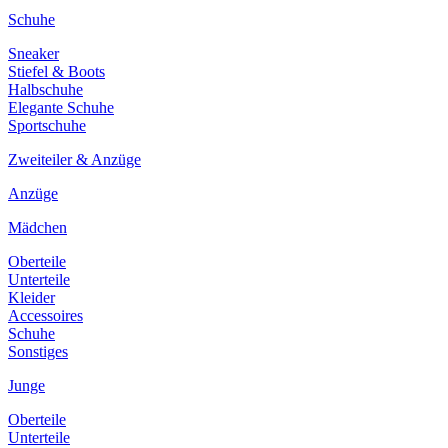
Schuhe
Sneaker
Stiefel & Boots
Halbschuhe
Elegante Schuhe
Sportschuhe
Zweiteiler & Anzüge
Anzüge
Mädchen
Oberteile
Unterteile
Kleider
Accessoires
Schuhe
Sonstiges
Junge
Oberteile
Unterteile