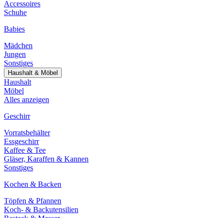
Accessoires
Schuhe
Babies
Mädchen
Jungen
Sonstiges
Haushalt & Möbel
Haushalt
Möbel
Alles anzeigen
Geschirr
Vorratsbehälter
Essgeschirr
Kaffee & Tee
Gläser, Karaffen & Kannen
Sonstiges
Kochen & Backen
Töpfen & Pfannen
Koch- & Backutensilien