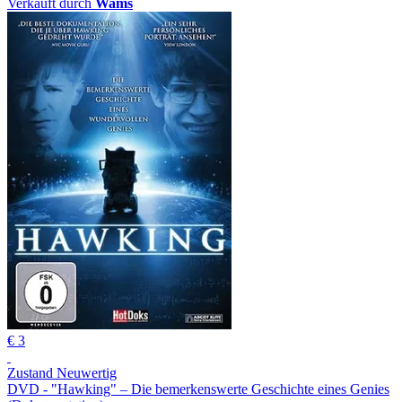
Verkauft durch
Wams
€ 3
Zustand Neuwertig
DVD - "Hawking" – Die bemerkenswerte Geschichte eines Genies