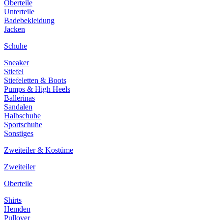
Oberteile
Unterteile
Badebekleidung
Jacken
Schuhe
Sneaker
Stiefel
Stiefeletten & Boots
Pumps & High Heels
Ballerinas
Sandalen
Halbschuhe
Sportschuhe
Sonstiges
Zweiteiler & Kostüme
Zweiteiler
Oberteile
Shirts
Hemden
Pullover