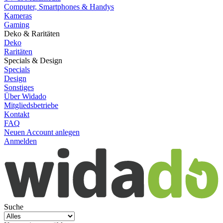
Computer, Smartphones & Handys
Kameras
Gaming
Deko & Raritäten
Deko
Raritäten
Specials & Design
Specials
Design
Sonstiges
Über Widado
Mitgliedsbetriebe
Kontakt
FAQ
Neuen Account anlegen
Anmelden
Suche