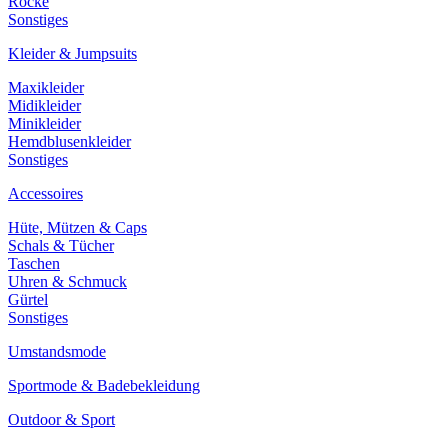
Röcke
Sonstiges
Kleider & Jumpsuits
Maxikleider
Midikleider
Minikleider
Hemdblusenkleider
Sonstiges
Accessoires
Hüte, Mützen & Caps
Schals & Tücher
Taschen
Uhren & Schmuck
Gürtel
Sonstiges
Umstandsmode
Sportmode & Badebekleidung
Outdoor & Sport