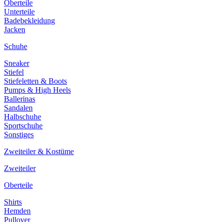
Oberteile
Unterteile
Badebekleidung
Jacken
Schuhe
Sneaker
Stiefel
Stiefeletten & Boots
Pumps & High Heels
Ballerinas
Sandalen
Halbschuhe
Sportschuhe
Sonstiges
Zweiteiler & Kostüme
Zweiteiler
Oberteile
Shirts
Hemden
Pullover