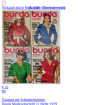
Verkauft durch
Volkshilfe Oberösterreich
€ 32
90
Zustand mit Schönheitsfehler
Burda Modezeitschrift 11 Hefte 1979