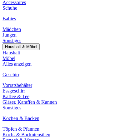
Accessoires
Schuhe
Babies
Mädchen
Jungen
Sonstiges
Haushalt & Möbel
Haushalt
Möbel
Alles anzeigen
Geschirr
Vorratsbehälter
Essgeschirr
Kaffee & Tee
Gläser, Karaffen & Kannen
Sonstiges
Kochen & Backen
Töpfen & Pfannen
Koch- & Backutensilien