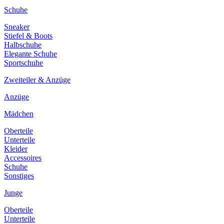
Schuhe
Sneaker
Stiefel & Boots
Halbschuhe
Elegante Schuhe
Sportschuhe
Zweiteiler & Anzüge
Anzüge
Mädchen
Oberteile
Unterteile
Kleider
Accessoires
Schuhe
Sonstiges
Junge
Oberteile
Unterteile