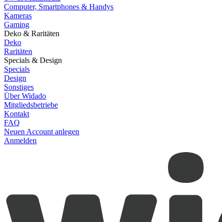
Computer, Smartphones & Handys
Kameras
Gaming
Deko & Raritäten
Deko
Raritäten
Specials & Design
Specials
Design
Sonstiges
Über Widado
Mitgliedsbetriebe
Kontakt
FAQ
Neuen Account anlegen
Anmelden