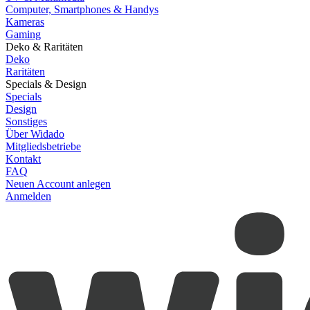
Computer, Smartphones & Handys
Kameras
Gaming
Deko & Raritäten
Deko
Raritäten
Specials & Design
Specials
Design
Sonstiges
Über Widado
Mitgliedsbetriebe
Kontakt
FAQ
Neuen Account anlegen
Anmelden