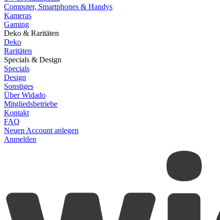
Computer, Smartphones & Handys
Kameras
Gaming
Deko & Raritäten
Deko
Raritäten
Specials & Design
Specials
Design
Sonstiges
Über Widado
Mitgliedsbetriebe
Kontakt
FAQ
Neuen Account anlegen
Anmelden