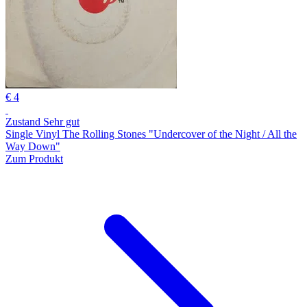
€ 4
Zustand Sehr gut
Single Vinyl The Rolling Stones "Undercover of the Night / All the
Way Down"
Zum Produkt