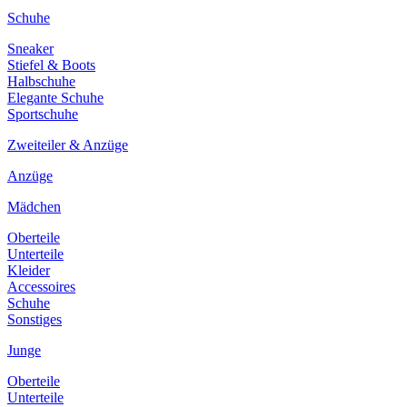
Schuhe
Sneaker
Stiefel & Boots
Halbschuhe
Elegante Schuhe
Sportschuhe
Zweiteiler & Anzüge
Anzüge
Mädchen
Oberteile
Unterteile
Kleider
Accessoires
Schuhe
Sonstiges
Junge
Oberteile
Unterteile