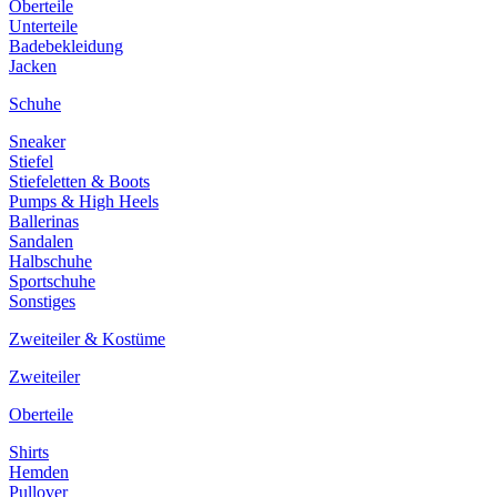
Oberteile
Unterteile
Badebekleidung
Jacken
Schuhe
Sneaker
Stiefel
Stiefeletten & Boots
Pumps & High Heels
Ballerinas
Sandalen
Halbschuhe
Sportschuhe
Sonstiges
Zweiteiler & Kostüme
Zweiteiler
Oberteile
Shirts
Hemden
Pullover