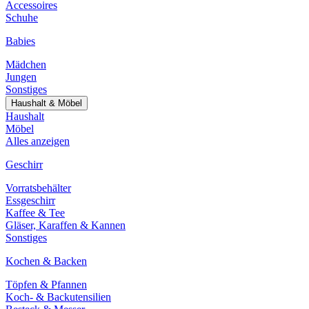
Accessoires
Schuhe
Babies
Mädchen
Jungen
Sonstiges
Haushalt & Möbel
Haushalt
Möbel
Alles anzeigen
Geschirr
Vorratsbehälter
Essgeschirr
Kaffee & Tee
Gläser, Karaffen & Kannen
Sonstiges
Kochen & Backen
Töpfen & Pfannen
Koch- & Backutensilien