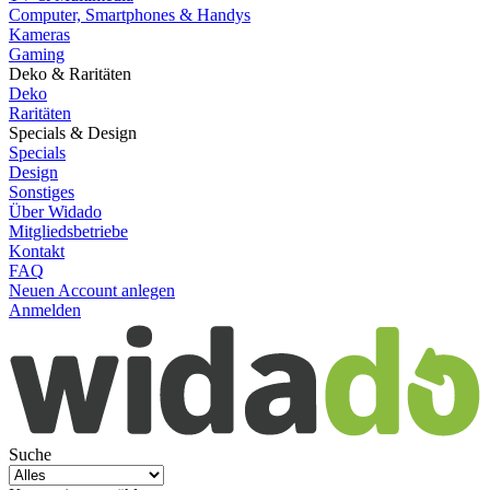
Computer, Smartphones & Handys
Kameras
Gaming
Deko & Raritäten
Deko
Raritäten
Specials & Design
Specials
Design
Sonstiges
Über Widado
Mitgliedsbetriebe
Kontakt
FAQ
Neuen Account anlegen
Anmelden
Suche