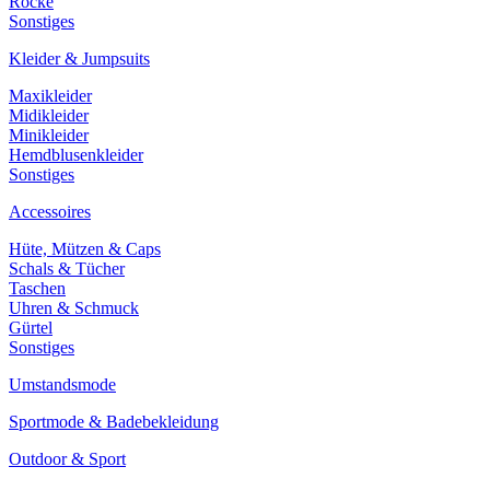
Röcke
Sonstiges
Kleider & Jumpsuits
Maxikleider
Midikleider
Minikleider
Hemdblusenkleider
Sonstiges
Accessoires
Hüte, Mützen & Caps
Schals & Tücher
Taschen
Uhren & Schmuck
Gürtel
Sonstiges
Umstandsmode
Sportmode & Badebekleidung
Outdoor & Sport