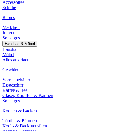
Accessoires
Schuhe
Babies
Mädchen
Jungen
Sonstiges
Haushalt & Möbel
Haushalt
Möbel
Alles anzeigen
Geschirr
Vorratsbehälter
Essgeschirr
Kaffee & Tee
Gläser, Karaffen & Kannen
Sonstiges
Kochen & Backen
Töpfen & Pfannen
Koch- & Backutensilien