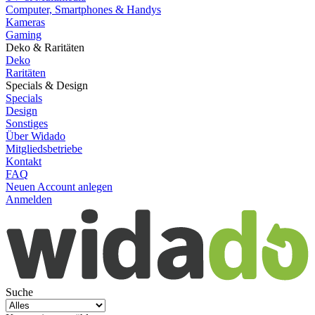
Computer, Smartphones & Handys
Kameras
Gaming
Deko & Raritäten
Deko
Raritäten
Specials & Design
Specials
Design
Sonstiges
Über Widado
Mitgliedsbetriebe
Kontakt
FAQ
Neuen Account anlegen
Anmelden
Suche