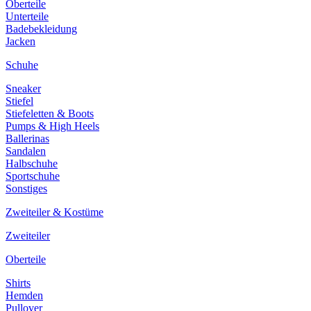
Oberteile
Unterteile
Badebekleidung
Jacken
Schuhe
Sneaker
Stiefel
Stiefeletten & Boots
Pumps & High Heels
Ballerinas
Sandalen
Halbschuhe
Sportschuhe
Sonstiges
Zweiteiler & Kostüme
Zweiteiler
Oberteile
Shirts
Hemden
Pullover