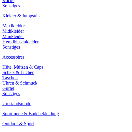
Röcke
Sonstiges
Kleider & Jumpsuits
Maxikleider
Midikleider
Minikleider
Hemdblusenkleider
Sonstiges
Accessoires
Hüte, Mützen & Caps
Schals & Tücher
Taschen
Uhren & Schmuck
Gürtel
Sonstiges
Umstandsmode
Sportmode & Badebekleidung
Outdoor & Sport