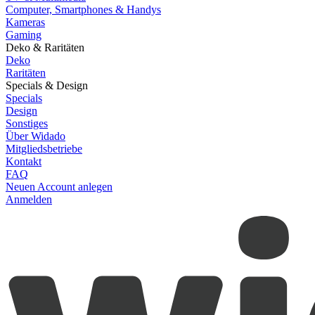
Computer, Smartphones & Handys
Kameras
Gaming
Deko & Raritäten
Deko
Raritäten
Specials & Design
Specials
Design
Sonstiges
Über Widado
Mitgliedsbetriebe
Kontakt
FAQ
Neuen Account anlegen
Anmelden