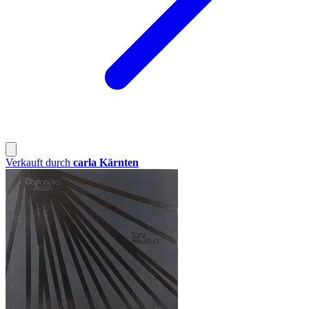
Verkauft durch
carla Kärnten