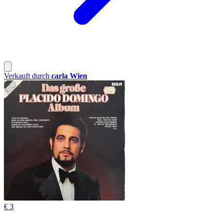
Verkauft durch
carla Wien
€ 3