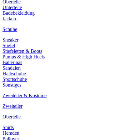
Oberteile
Unterteile
Badebekleidung
Jacken
Schuhe
Sneaker
Stiefel
Stiefeletten & Boots
Pumps & High Heels
Ballerinas
Sandalen
Halbschuhe
Sportschuhe
Sonstiges
Zweiteiler & Kostüme
Zweiteiler
Oberteile
Shirts
Hemden
Pullover