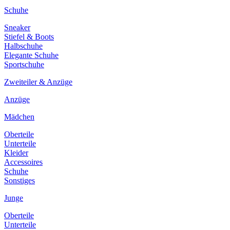
Schuhe
Sneaker
Stiefel & Boots
Halbschuhe
Elegante Schuhe
Sportschuhe
Zweiteiler & Anzüge
Anzüge
Mädchen
Oberteile
Unterteile
Kleider
Accessoires
Schuhe
Sonstiges
Junge
Oberteile
Unterteile