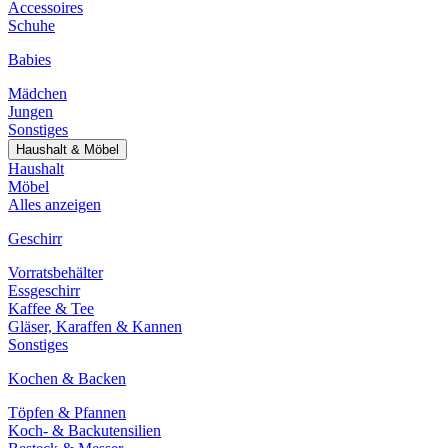
Accessoires
Schuhe
Babies
Mädchen
Jungen
Sonstiges
Haushalt & Möbel
Haushalt
Möbel
Alles anzeigen
Geschirr
Vorratsbehälter
Essgeschirr
Kaffee & Tee
Gläser, Karaffen & Kannen
Sonstiges
Kochen & Backen
Töpfen & Pfannen
Koch- & Backutensilien