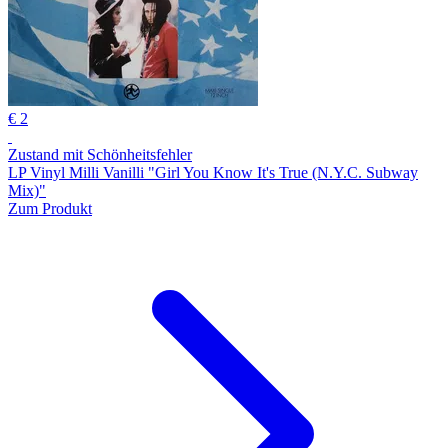
€ 2
Zustand mit Schönheitsfehler
LP Vinyl Milli Vanilli "Girl You Know It's True (N.Y.C. Subway
Mix)"
Zum Produkt