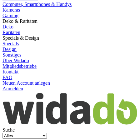
Computer, Smartphones & Handys
Kameras
Gaming
Deko & Raritäten
Deko
Raritäten
Specials & Design
Specials
Design
Sonstiges
Über Widado
Mitgliedsbetriebe
Kontakt
FAQ
Neuen Account anlegen
Anmelden
Suche