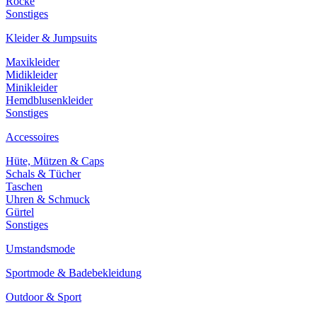
Röcke
Sonstiges
Kleider & Jumpsuits
Maxikleider
Midikleider
Minikleider
Hemdblusenkleider
Sonstiges
Accessoires
Hüte, Mützen & Caps
Schals & Tücher
Taschen
Uhren & Schmuck
Gürtel
Sonstiges
Umstandsmode
Sportmode & Badebekleidung
Outdoor & Sport