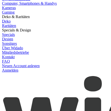
Computer, Smartphones & Handys
Kameras
Gaming
Deko & Raritäten
Deko
Raritäten
Specials & Design
Specials
Design
Sonstiges
Über Widado
Mitgliedsbetriebe
Kontakt
FAQ
Neuen Account anlegen
Anmelden