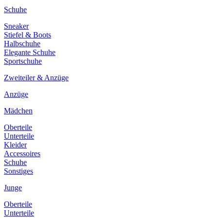
Schuhe
Sneaker
Stiefel & Boots
Halbschuhe
Elegante Schuhe
Sportschuhe
Zweiteiler & Anzüge
Anzüge
Mädchen
Oberteile
Unterteile
Kleider
Accessoires
Schuhe
Sonstiges
Junge
Oberteile
Unterteile