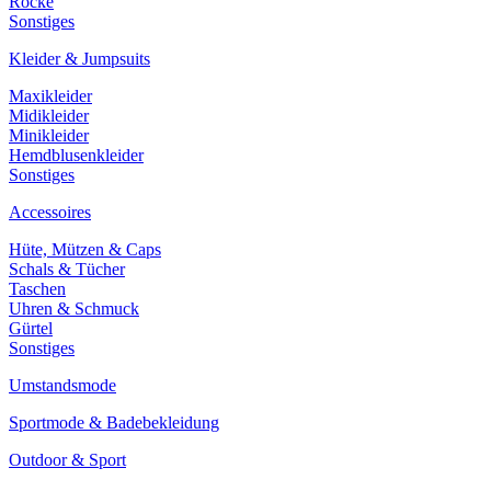
Röcke
Sonstiges
Kleider & Jumpsuits
Maxikleider
Midikleider
Minikleider
Hemdblusenkleider
Sonstiges
Accessoires
Hüte, Mützen & Caps
Schals & Tücher
Taschen
Uhren & Schmuck
Gürtel
Sonstiges
Umstandsmode
Sportmode & Badebekleidung
Outdoor & Sport