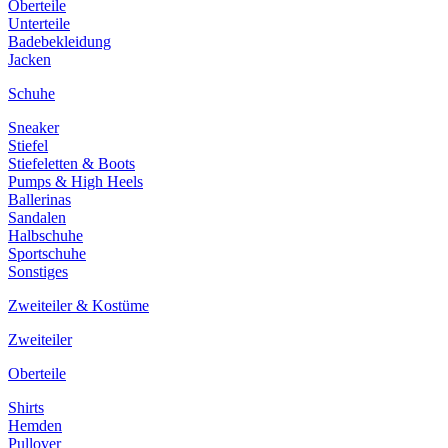
Oberteile
Unterteile
Badebekleidung
Jacken
Schuhe
Sneaker
Stiefel
Stiefeletten & Boots
Pumps & High Heels
Ballerinas
Sandalen
Halbschuhe
Sportschuhe
Sonstiges
Zweiteiler & Kostüme
Zweiteiler
Oberteile
Shirts
Hemden
Pullover