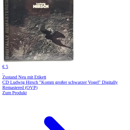
€ 5
Zustand Neu mit Etikett
CD Ludwig Hirsch "Komm großer schwarzer Vogel" Digitally
Remastered (OVP)
Zum Produkt