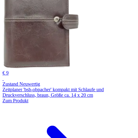
€ 9
Zustand Neuwertig
Zeitplaner 'bsb-obpacher' kompakt mit Schlaufe und
Druckverschluss, braun, Größe ca. 14 x 20 cm
Zum Produkt