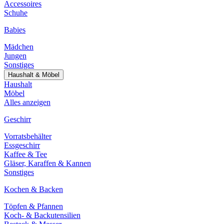
Accessoires
Schuhe
Babies
Mädchen
Jungen
Sonstiges
Haushalt & Möbel
Haushalt
Möbel
Alles anzeigen
Geschirr
Vorratsbehälter
Essgeschirr
Kaffee & Tee
Gläser, Karaffen & Kannen
Sonstiges
Kochen & Backen
Töpfen & Pfannen
Koch- & Backutensilien