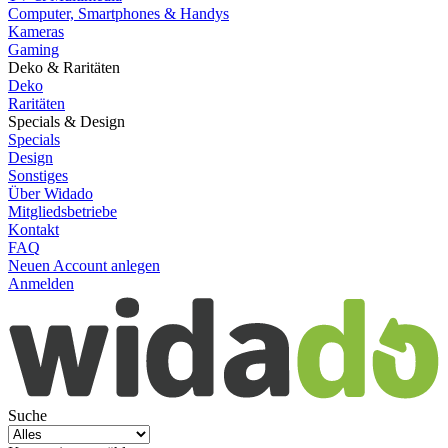
Computer, Smartphones & Handys
Kameras
Gaming
Deko & Raritäten
Deko
Raritäten
Specials & Design
Specials
Design
Sonstiges
Über Widado
Mitgliedsbetriebe
Kontakt
FAQ
Neuen Account anlegen
Anmelden
Suche