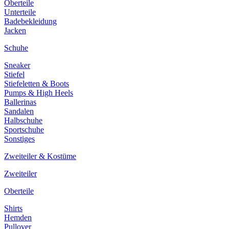
Oberteile
Unterteile
Badebekleidung
Jacken
Schuhe
Sneaker
Stiefel
Stiefeletten & Boots
Pumps & High Heels
Ballerinas
Sandalen
Halbschuhe
Sportschuhe
Sonstiges
Zweiteiler & Kostüme
Zweiteiler
Oberteile
Shirts
Hemden
Pullover