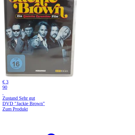
€ 3
90
Zustand Sehr gut
DVD "Jackie Brown"
Zum Produkt