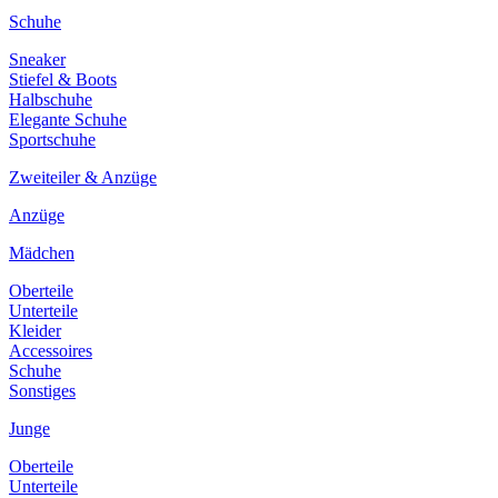
Schuhe
Sneaker
Stiefel & Boots
Halbschuhe
Elegante Schuhe
Sportschuhe
Zweiteiler & Anzüge
Anzüge
Mädchen
Oberteile
Unterteile
Kleider
Accessoires
Schuhe
Sonstiges
Junge
Oberteile
Unterteile