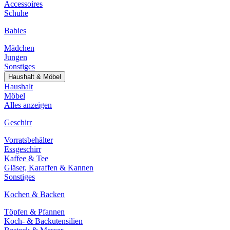
Accessoires
Schuhe
Babies
Mädchen
Jungen
Sonstiges
Haushalt & Möbel
Haushalt
Möbel
Alles anzeigen
Geschirr
Vorratsbehälter
Essgeschirr
Kaffee & Tee
Gläser, Karaffen & Kannen
Sonstiges
Kochen & Backen
Töpfen & Pfannen
Koch- & Backutensilien