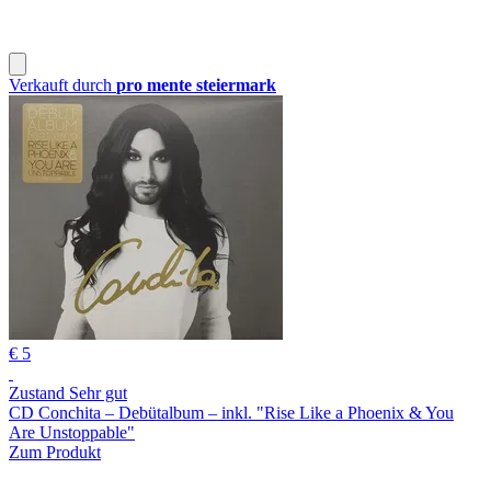
Verkauft durch
pro mente steiermark
€ 5
Zustand Sehr gut
CD Conchita – Debütalbum – inkl. "Rise Like a Phoenix & You
Are Unstoppable"
Zum Produkt