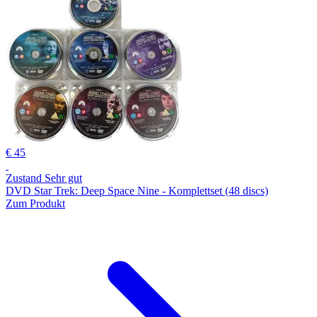
€ 45
Zustand Sehr gut
DVD Star Trek: Deep Space Nine - Komplettset (48 discs)
Zum Produkt