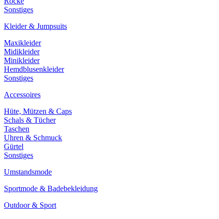
Röcke
Sonstiges
Kleider & Jumpsuits
Maxikleider
Midikleider
Minikleider
Hemdblusenkleider
Sonstiges
Accessoires
Hüte, Mützen & Caps
Schals & Tücher
Taschen
Uhren & Schmuck
Gürtel
Sonstiges
Umstandsmode
Sportmode & Badebekleidung
Outdoor & Sport