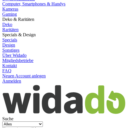
Computer, Smartphones & Handys
Kameras
Gaming
Deko & Raritäten
Deko
Raritäten
Specials & Design
Specials
Design
Sonstiges
Über Widado
Mitgliedsbetriebe
Kontakt
FAQ
Neuen Account anlegen
Anmelden
Suche