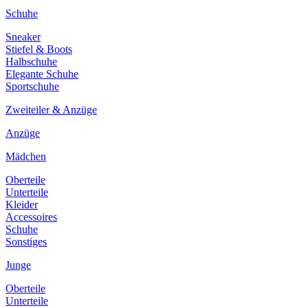
Schuhe
Sneaker
Stiefel & Boots
Halbschuhe
Elegante Schuhe
Sportschuhe
Zweiteiler & Anzüge
Anzüge
Mädchen
Oberteile
Unterteile
Kleider
Accessoires
Schuhe
Sonstiges
Junge
Oberteile
Unterteile