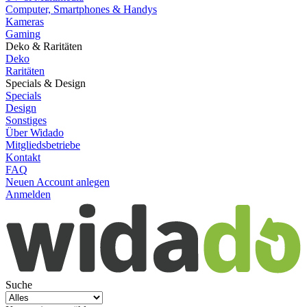
Computer, Smartphones & Handys
Kameras
Gaming
Deko & Raritäten
Deko
Raritäten
Specials & Design
Specials
Design
Sonstiges
Über Widado
Mitgliedsbetriebe
Kontakt
FAQ
Neuen Account anlegen
Anmelden
Suche