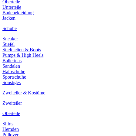
Oberteile
Unterteile
Badebekleidung
Jacken
Schuhe
Sneaker
Stiefel
Stiefeletten & Boots
Pumps & High Heels
Ballerinas
Sandalen
Halbschuhe
Sportschuhe
Sonstiges
Zweiteiler & Kostüme
Zweiteiler
Oberteile
Shirts
Hemden
Pullover