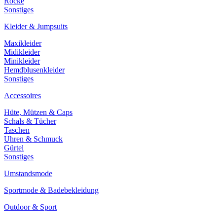
Röcke
Sonstiges
Kleider & Jumpsuits
Maxikleider
Midikleider
Minikleider
Hemdblusenkleider
Sonstiges
Accessoires
Hüte, Mützen & Caps
Schals & Tücher
Taschen
Uhren & Schmuck
Gürtel
Sonstiges
Umstandsmode
Sportmode & Badebekleidung
Outdoor & Sport