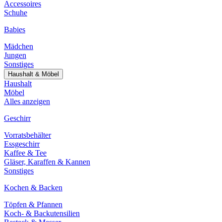
Accessoires
Schuhe
Babies
Mädchen
Jungen
Sonstiges
Haushalt & Möbel
Haushalt
Möbel
Alles anzeigen
Geschirr
Vorratsbehälter
Essgeschirr
Kaffee & Tee
Gläser, Karaffen & Kannen
Sonstiges
Kochen & Backen
Töpfen & Pfannen
Koch- & Backutensilien