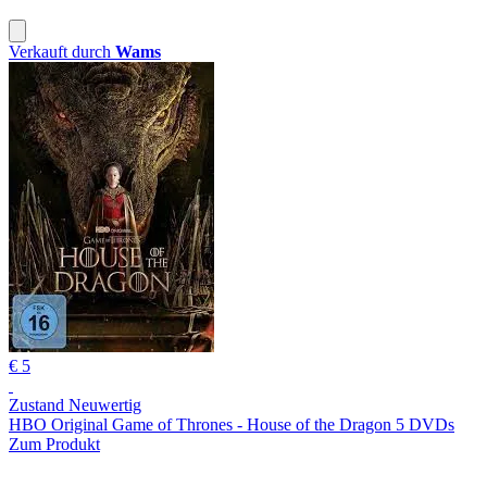
Verkauft durch
Wams
€ 5
Zustand Neuwertig
HBO Original Game of Thrones - House of the Dragon 5 DVDs
Zum Produkt