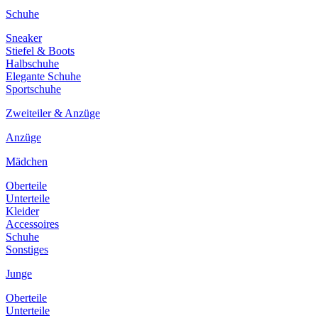
Schuhe
Sneaker
Stiefel & Boots
Halbschuhe
Elegante Schuhe
Sportschuhe
Zweiteiler & Anzüge
Anzüge
Mädchen
Oberteile
Unterteile
Kleider
Accessoires
Schuhe
Sonstiges
Junge
Oberteile
Unterteile