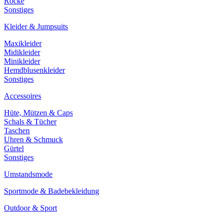
Röcke
Sonstiges
Kleider & Jumpsuits
Maxikleider
Midikleider
Minikleider
Hemdblusenkleider
Sonstiges
Accessoires
Hüte, Mützen & Caps
Schals & Tücher
Taschen
Uhren & Schmuck
Gürtel
Sonstiges
Umstandsmode
Sportmode & Badebekleidung
Outdoor & Sport