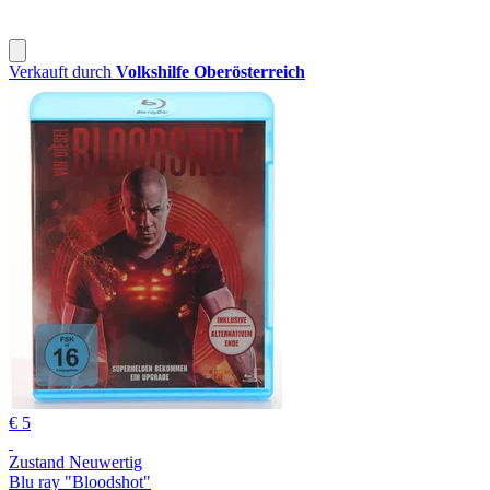
Verkauft durch
Volkshilfe Oberösterreich
€ 5
Zustand Neuwertig
Blu ray "Bloodshot"