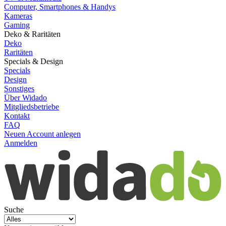
Computer, Smartphones & Handys
Kameras
Gaming
Deko & Raritäten
Deko
Raritäten
Specials & Design
Specials
Design
Sonstiges
Über Widado
Mitgliedsbetriebe
Kontakt
FAQ
Neuen Account anlegen
Anmelden
Suche