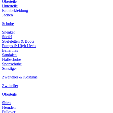
Oberteile
Unterteile
Badebekleidung
Jacken
Schuhe
Sneaker
Stiefel
Stiefeletten & Boots
Pumps & High Heels
Ballerinas
Sandalen
Halbschuhe
Sportschuhe
Sonstiges
Zweiteiler & Kostüme
Zweiteiler
Oberteile
Shirts
Hemden
Pullover