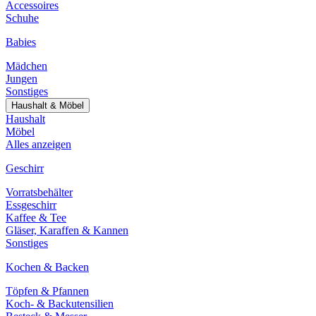
Accessoires
Schuhe
Babies
Mädchen
Jungen
Sonstiges
Haushalt & Möbel
Haushalt
Möbel
Alles anzeigen
Geschirr
Vorratsbehälter
Essgeschirr
Kaffee & Tee
Gläser, Karaffen & Kannen
Sonstiges
Kochen & Backen
Töpfen & Pfannen
Koch- & Backutensilien