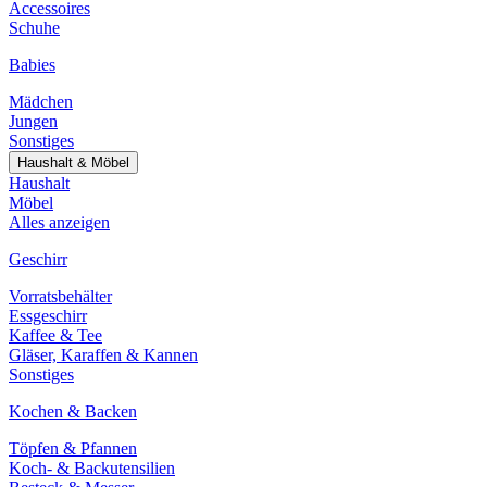
Accessoires
Schuhe
Babies
Mädchen
Jungen
Sonstiges
Haushalt & Möbel
Haushalt
Möbel
Alles anzeigen
Geschirr
Vorratsbehälter
Essgeschirr
Kaffee & Tee
Gläser, Karaffen & Kannen
Sonstiges
Kochen & Backen
Töpfen & Pfannen
Koch- & Backutensilien