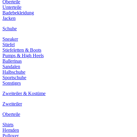
Oberteile
Unterteile
Badebekleidung
Jacken
Schuhe
Sneaker
Stiefel
Stiefeletten & Boots
Pumps & High Heels
Ballerinas
Sandalen
Halbschuhe
Sportschuhe
Sonstiges
Zweiteiler & Kostüme
Zweiteiler
Oberteile
Shirts
Hemden
Pullover