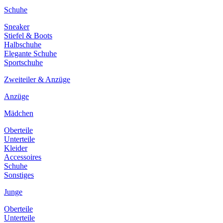
Schuhe
Sneaker
Stiefel & Boots
Halbschuhe
Elegante Schuhe
Sportschuhe
Zweiteiler & Anzüge
Anzüge
Mädchen
Oberteile
Unterteile
Kleider
Accessoires
Schuhe
Sonstiges
Junge
Oberteile
Unterteile