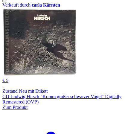
Verkauft durch
carla Kärnten
€ 5
Zustand Neu mit Etikett
CD Ludwig Hirsch "Komm großer schwarzer Vogel" Digitally
Remastered (OVP)
Zum Produkt