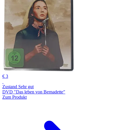
€ 3
Zustand Sehr gut
DVD "Das leben von Bernadette"
Zum Produkt