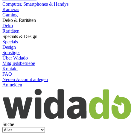
Computer, Smartphones & Handys
Kameras
Gaming
Deko & Raritäten
Deko
Raritäten
Specials & Design
Specials
Design
Sonstiges
Über Widado
Mitgliedsbetriebe
Kontakt
FAQ
Neuen Account anlegen
Anmelden
Suche