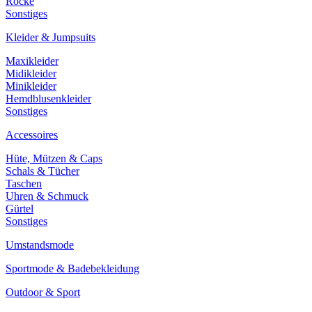
Röcke
Sonstiges
Kleider & Jumpsuits
Maxikleider
Midikleider
Minikleider
Hemdblusenkleider
Sonstiges
Accessoires
Hüte, Mützen & Caps
Schals & Tücher
Taschen
Uhren & Schmuck
Gürtel
Sonstiges
Umstandsmode
Sportmode & Badebekleidung
Outdoor & Sport