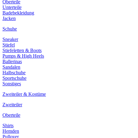
Oberteile
Unterteile
Badebekleidung
Jacken
Schuhe
Sneaker
Stiefel
Stiefeletten & Boots
Pumps & High Heels
Ballerinas
Sandalen
Halbschuhe
Sportschuhe
Sonstiges
Zweiteiler & Kostüme
Zweiteiler
Oberteile
Shirts
Hemden
Pullover