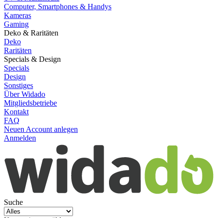
Computer, Smartphones & Handys
Kameras
Gaming
Deko & Raritäten
Deko
Raritäten
Specials & Design
Specials
Design
Sonstiges
Über Widado
Mitgliedsbetriebe
Kontakt
FAQ
Neuen Account anlegen
Anmelden
Suche