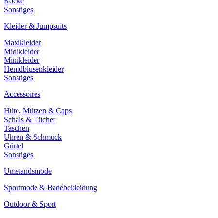
Röcke
Sonstiges
Kleider & Jumpsuits
Maxikleider
Midikleider
Minikleider
Hemdblusenkleider
Sonstiges
Accessoires
Hüte, Mützen & Caps
Schals & Tücher
Taschen
Uhren & Schmuck
Gürtel
Sonstiges
Umstandsmode
Sportmode & Badebekleidung
Outdoor & Sport