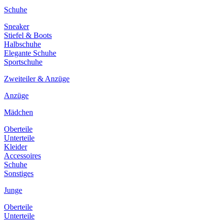
Schuhe
Sneaker
Stiefel & Boots
Halbschuhe
Elegante Schuhe
Sportschuhe
Zweiteiler & Anzüge
Anzüge
Mädchen
Oberteile
Unterteile
Kleider
Accessoires
Schuhe
Sonstiges
Junge
Oberteile
Unterteile