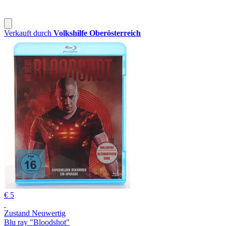
Verkauft durch
Volkshilfe Oberösterreich
€ 5
Zustand Neuwertig
Blu ray "Bloodshot"