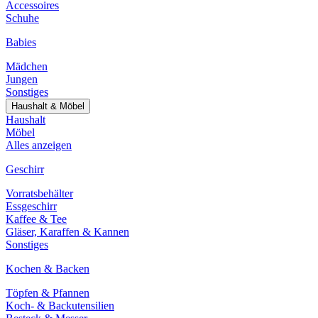
Accessoires
Schuhe
Babies
Mädchen
Jungen
Sonstiges
Haushalt & Möbel
Haushalt
Möbel
Alles anzeigen
Geschirr
Vorratsbehälter
Essgeschirr
Kaffee & Tee
Gläser, Karaffen & Kannen
Sonstiges
Kochen & Backen
Töpfen & Pfannen
Koch- & Backutensilien