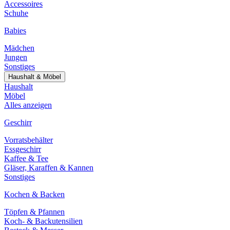
Accessoires
Schuhe
Babies
Mädchen
Jungen
Sonstiges
Haushalt & Möbel
Haushalt
Möbel
Alles anzeigen
Geschirr
Vorratsbehälter
Essgeschirr
Kaffee & Tee
Gläser, Karaffen & Kannen
Sonstiges
Kochen & Backen
Töpfen & Pfannen
Koch- & Backutensilien