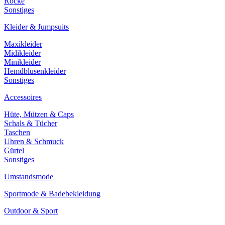
Röcke
Sonstiges
Kleider & Jumpsuits
Maxikleider
Midikleider
Minikleider
Hemdblusenkleider
Sonstiges
Accessoires
Hüte, Mützen & Caps
Schals & Tücher
Taschen
Uhren & Schmuck
Gürtel
Sonstiges
Umstandsmode
Sportmode & Badebekleidung
Outdoor & Sport