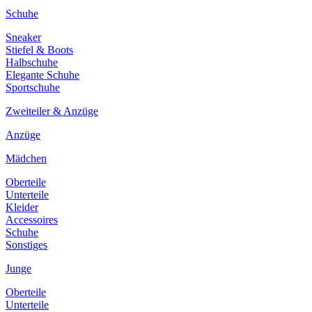
Schuhe
Sneaker
Stiefel & Boots
Halbschuhe
Elegante Schuhe
Sportschuhe
Zweiteiler & Anzüge
Anzüge
Mädchen
Oberteile
Unterteile
Kleider
Accessoires
Schuhe
Sonstiges
Junge
Oberteile
Unterteile