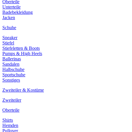
Oberteile
Unterteile
Badebekleidung
Jacken
Schuhe
Sneaker
Stiefel
Stiefeletten & Boots
Pumps & High Heels
Ballerinas
Sandalen
Halbschuhe
Sportschuhe
Sonstiges
Zweiteiler & Kostüme
Zweiteiler
Oberteile
Shirts
Hemden
Pullover