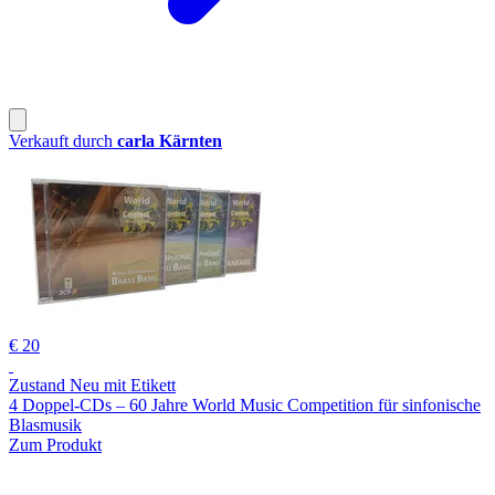
Verkauft durch
carla Kärnten
€ 20
Zustand Neu mit Etikett
4 Doppel-CDs – 60 Jahre World Music Competition für sinfonische
Blasmusik
Zum Produkt