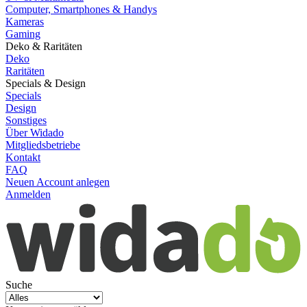
Computer, Smartphones & Handys
Kameras
Gaming
Deko & Raritäten
Deko
Raritäten
Specials & Design
Specials
Design
Sonstiges
Über Widado
Mitgliedsbetriebe
Kontakt
FAQ
Neuen Account anlegen
Anmelden
Suche