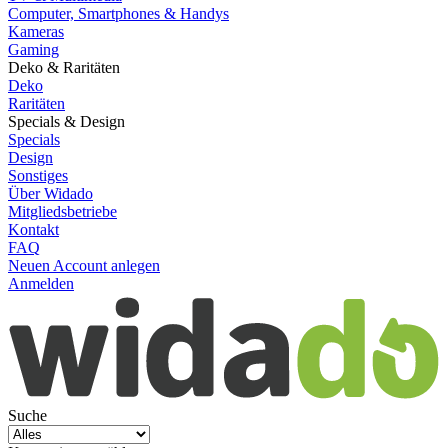
Computer, Smartphones & Handys
Kameras
Gaming
Deko & Raritäten
Deko
Raritäten
Specials & Design
Specials
Design
Sonstiges
Über Widado
Mitgliedsbetriebe
Kontakt
FAQ
Neuen Account anlegen
Anmelden
Suche