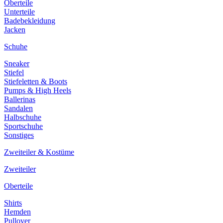
Oberteile
Unterteile
Badebekleidung
Jacken
Schuhe
Sneaker
Stiefel
Stiefeletten & Boots
Pumps & High Heels
Ballerinas
Sandalen
Halbschuhe
Sportschuhe
Sonstiges
Zweiteiler & Kostüme
Zweiteiler
Oberteile
Shirts
Hemden
Pullover