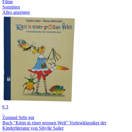
Filme
Sonstiges
Alles anzeigen
€ 3
Zustand Sehr gut
Buch "Klein in einer grossen Welt" Vorleseklassiker der
Kinderliteratur von Sibylle Sailer