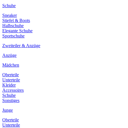
Schuhe
Sneaker
Stiefel & Boots
Halbschuhe
Elegante Schuhe
Sportschuhe
Zweiteiler & Anzüge
Anzüge
Mädchen
Oberteile
Unterteile
Kleider
Accessoires
Schuhe
Sonstiges
Junge
Oberteile
Unterteile