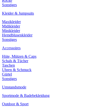
Röcke
Sonstiges
Kleider & Jumpsuits
Maxikleider
Midikleider
Minikleider
Hemdblusenkleider
Sonstiges
Accessoires
Hüte, Mützen & Caps
Schals & Tücher
Taschen
Uhren & Schmuck
Gürtel
Sonstiges
Umstandsmode
Sportmode & Badebekleidung
Outdoor & Sport