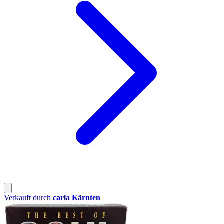
Verkauft durch
carla Kärnten