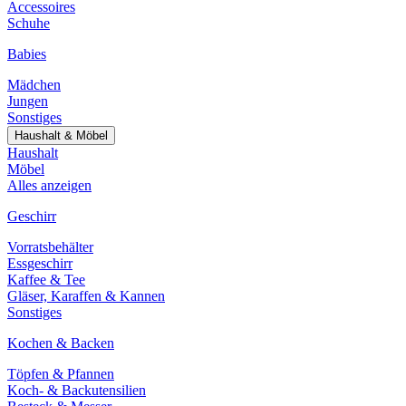
Accessoires
Schuhe
Babies
Mädchen
Jungen
Sonstiges
Haushalt & Möbel
Haushalt
Möbel
Alles anzeigen
Geschirr
Vorratsbehälter
Essgeschirr
Kaffee & Tee
Gläser, Karaffen & Kannen
Sonstiges
Kochen & Backen
Töpfen & Pfannen
Koch- & Backutensilien