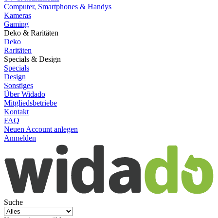
Computer, Smartphones & Handys
Kameras
Gaming
Deko & Raritäten
Deko
Raritäten
Specials & Design
Specials
Design
Sonstiges
Über Widado
Mitgliedsbetriebe
Kontakt
FAQ
Neuen Account anlegen
Anmelden
Suche