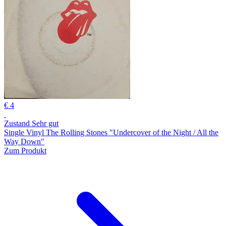
€ 4
Zustand Sehr gut
Single Vinyl The Rolling Stones "Undercover of the Night / All the
Way Down"
Zum Produkt