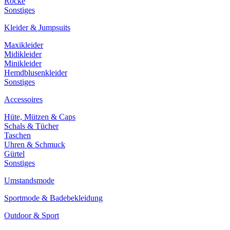
Röcke
Sonstiges
Kleider & Jumpsuits
Maxikleider
Midikleider
Minikleider
Hemdblusenkleider
Sonstiges
Accessoires
Hüte, Mützen & Caps
Schals & Tücher
Taschen
Uhren & Schmuck
Gürtel
Sonstiges
Umstandsmode
Sportmode & Badebekleidung
Outdoor & Sport