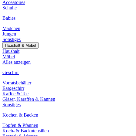
Accessoires
Schuhe
Babies
Mädchen
Jungen
Sonstiges
Haushalt & Möbel
Haushalt
Möbel
Alles anzeigen
Geschirr
Vorratsbehälter
Essgeschirr
Kaffee & Tee
Gläser, Karaffen & Kannen
Sonstiges
Kochen & Backen
Töpfen & Pfannen
Koch- & Backutensilien