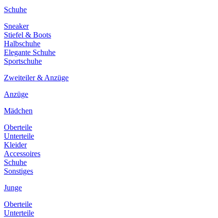
Schuhe
Sneaker
Stiefel & Boots
Halbschuhe
Elegante Schuhe
Sportschuhe
Zweiteiler & Anzüge
Anzüge
Mädchen
Oberteile
Unterteile
Kleider
Accessoires
Schuhe
Sonstiges
Junge
Oberteile
Unterteile