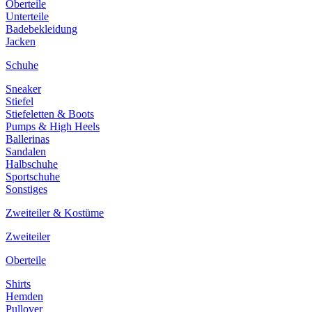
Oberteile
Unterteile
Badebekleidung
Jacken
Schuhe
Sneaker
Stiefel
Stiefeletten & Boots
Pumps & High Heels
Ballerinas
Sandalen
Halbschuhe
Sportschuhe
Sonstiges
Zweiteiler & Kostüme
Zweiteiler
Oberteile
Shirts
Hemden
Pullover