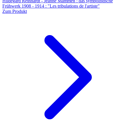
Hildegard Reinhardt - Jeanne Mammen : das symbolistische
Frühwerk 1908 - 1914 : "Les tribulations de l'artiste"
Zum Produkt