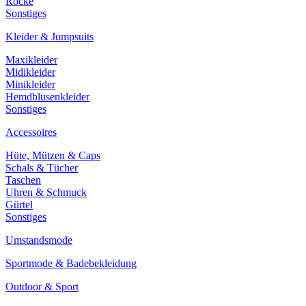
Röcke
Sonstiges
Kleider & Jumpsuits
Maxikleider
Midikleider
Minikleider
Hemdblusenkleider
Sonstiges
Accessoires
Hüte, Mützen & Caps
Schals & Tücher
Taschen
Uhren & Schmuck
Gürtel
Sonstiges
Umstandsmode
Sportmode & Badebekleidung
Outdoor & Sport