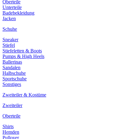
Oberteile
Unterteile
Badebekleidung
Jacken
Schuhe
Sneaker
Stiefel
Stiefeletten & Boots
Pumps & High Heels
Ballerinas
Sandalen
Halbschuhe
Sportschuhe
Sonstiges
Zweiteiler & Kostüme
Zweiteiler
Oberteile
Shirts
Hemden
Pullover