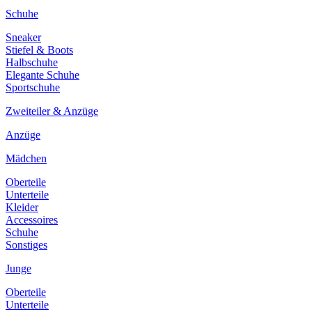
Schuhe
Sneaker
Stiefel & Boots
Halbschuhe
Elegante Schuhe
Sportschuhe
Zweiteiler & Anzüge
Anzüge
Mädchen
Oberteile
Unterteile
Kleider
Accessoires
Schuhe
Sonstiges
Junge
Oberteile
Unterteile