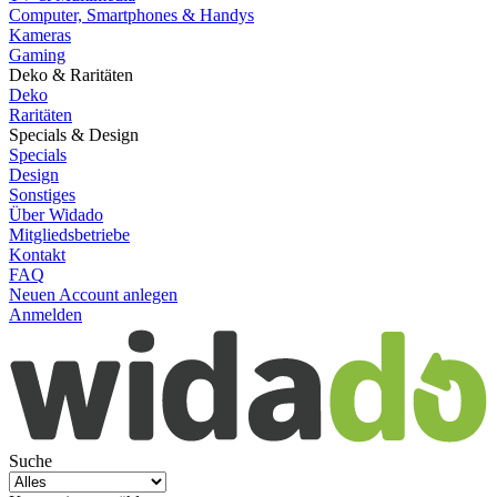
Computer, Smartphones & Handys
Kameras
Gaming
Deko & Raritäten
Deko
Raritäten
Specials & Design
Specials
Design
Sonstiges
Über Widado
Mitgliedsbetriebe
Kontakt
FAQ
Neuen Account anlegen
Anmelden
Suche