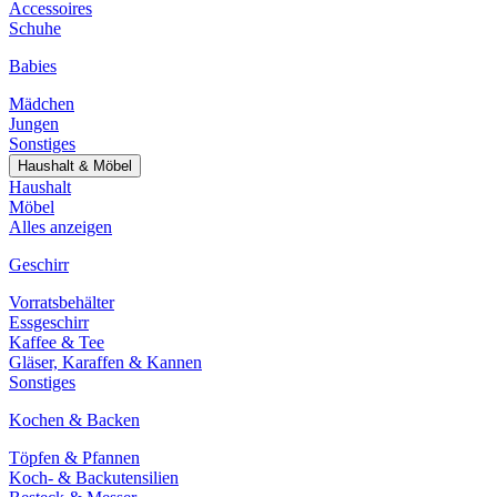
Accessoires
Schuhe
Babies
Mädchen
Jungen
Sonstiges
Haushalt & Möbel
Haushalt
Möbel
Alles anzeigen
Geschirr
Vorratsbehälter
Essgeschirr
Kaffee & Tee
Gläser, Karaffen & Kannen
Sonstiges
Kochen & Backen
Töpfen & Pfannen
Koch- & Backutensilien