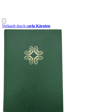
Verkauft durch
carla Kärnten