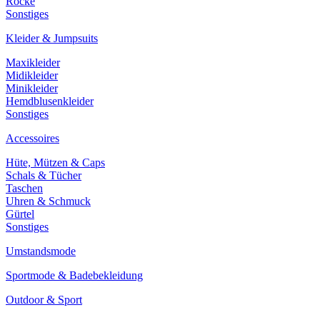
Röcke
Sonstiges
Kleider & Jumpsuits
Maxikleider
Midikleider
Minikleider
Hemdblusenkleider
Sonstiges
Accessoires
Hüte, Mützen & Caps
Schals & Tücher
Taschen
Uhren & Schmuck
Gürtel
Sonstiges
Umstandsmode
Sportmode & Badebekleidung
Outdoor & Sport