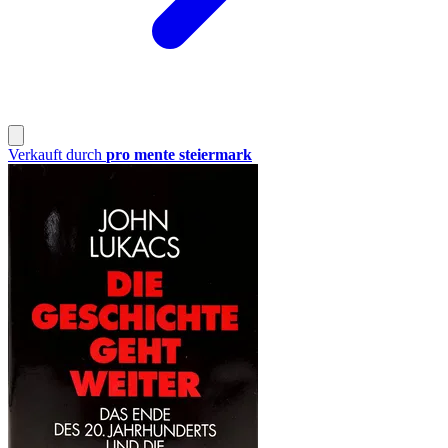
Verkauft durch
pro mente steiermark