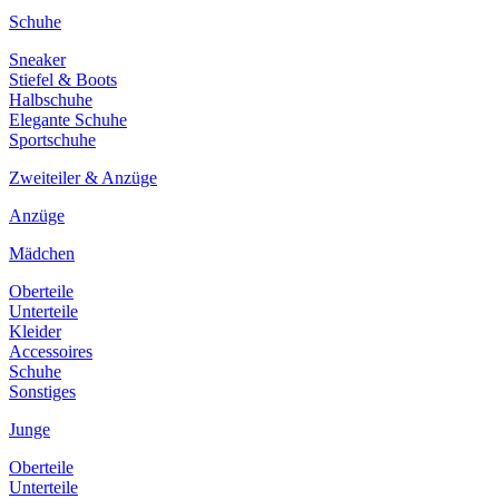
Schuhe
Sneaker
Stiefel & Boots
Halbschuhe
Elegante Schuhe
Sportschuhe
Zweiteiler & Anzüge
Anzüge
Mädchen
Oberteile
Unterteile
Kleider
Accessoires
Schuhe
Sonstiges
Junge
Oberteile
Unterteile