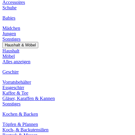
Accessoires
Schuhe
Babies
Mädchen
Jungen
Sonstiges
Haushalt & Möbel
Haushalt
Möbel
Alles anzeigen
Geschirr
Vorratsbehälter
Essgeschirr
Kaffee & Tee
Gläser, Karaffen & Kannen
Sonstiges
Kochen & Backen
Töpfen & Pfannen
Koch- & Backutensilien