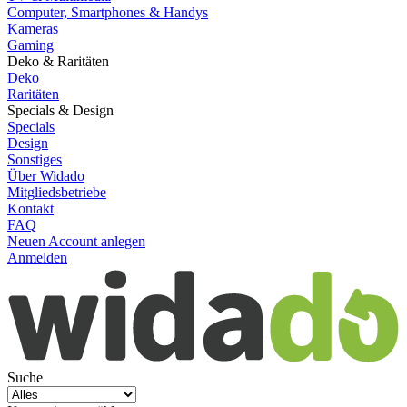
Computer, Smartphones & Handys
Kameras
Gaming
Deko & Raritäten
Deko
Raritäten
Specials & Design
Specials
Design
Sonstiges
Über Widado
Mitgliedsbetriebe
Kontakt
FAQ
Neuen Account anlegen
Anmelden
Suche