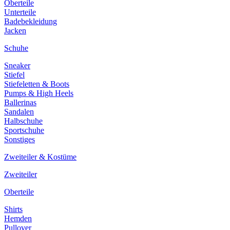
Oberteile
Unterteile
Badebekleidung
Jacken
Schuhe
Sneaker
Stiefel
Stiefeletten & Boots
Pumps & High Heels
Ballerinas
Sandalen
Halbschuhe
Sportschuhe
Sonstiges
Zweiteiler & Kostüme
Zweiteiler
Oberteile
Shirts
Hemden
Pullover