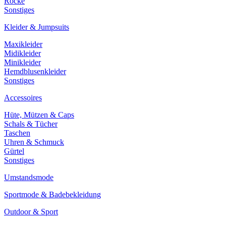
Röcke
Sonstiges
Kleider & Jumpsuits
Maxikleider
Midikleider
Minikleider
Hemdblusenkleider
Sonstiges
Accessoires
Hüte, Mützen & Caps
Schals & Tücher
Taschen
Uhren & Schmuck
Gürtel
Sonstiges
Umstandsmode
Sportmode & Badebekleidung
Outdoor & Sport