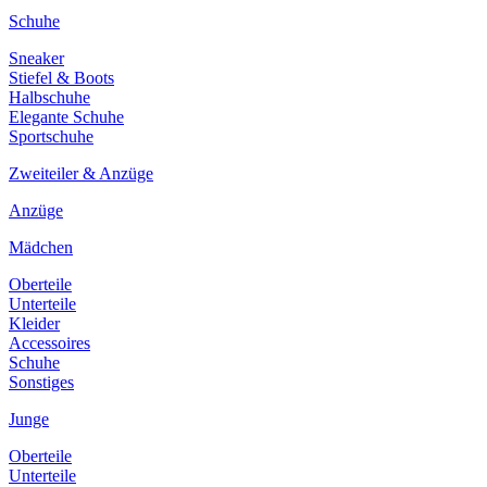
Schuhe
Sneaker
Stiefel & Boots
Halbschuhe
Elegante Schuhe
Sportschuhe
Zweiteiler & Anzüge
Anzüge
Mädchen
Oberteile
Unterteile
Kleider
Accessoires
Schuhe
Sonstiges
Junge
Oberteile
Unterteile