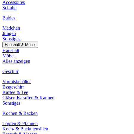
Accessoires
Schuhe
Babies
Mädchen
Jungen
Sonstiges
Haushalt & Möbel
Haushalt
Möbel
Alles anzeigen
Geschirr
Vorratsbehälter
Essgeschirr
Kaffee & Tee
Gläser, Karaffen & Kannen
Sonstiges
Kochen & Backen
Töpfen & Pfannen
Koch- & Backutensilien