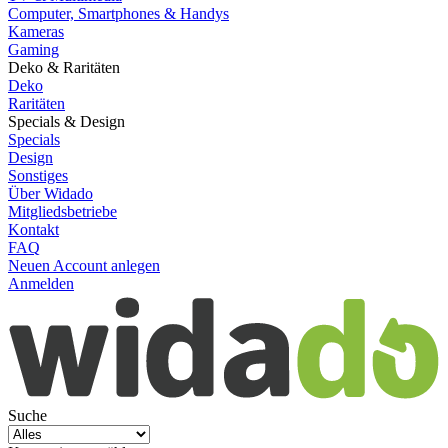
Computer, Smartphones & Handys
Kameras
Gaming
Deko & Raritäten
Deko
Raritäten
Specials & Design
Specials
Design
Sonstiges
Über Widado
Mitgliedsbetriebe
Kontakt
FAQ
Neuen Account anlegen
Anmelden
Suche