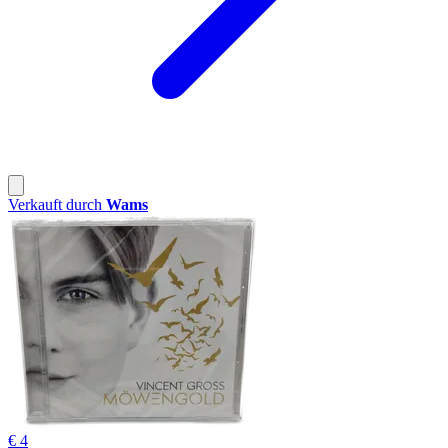
Verkauft durch
Wams
€ 4