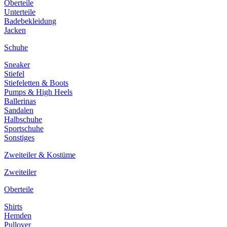
Oberteile
Unterteile
Badebekleidung
Jacken
Schuhe
Sneaker
Stiefel
Stiefeletten & Boots
Pumps & High Heels
Ballerinas
Sandalen
Halbschuhe
Sportschuhe
Sonstiges
Zweiteiler & Kostüme
Zweiteiler
Oberteile
Shirts
Hemden
Pullover