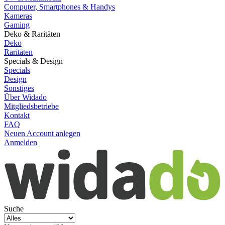
Computer, Smartphones & Handys
Kameras
Gaming
Deko & Raritäten
Deko
Raritäten
Specials & Design
Specials
Design
Sonstiges
Über Widado
Mitgliedsbetriebe
Kontakt
FAQ
Neuen Account anlegen
Anmelden
Suche