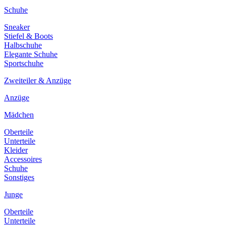
Schuhe
Sneaker
Stiefel & Boots
Halbschuhe
Elegante Schuhe
Sportschuhe
Zweiteiler & Anzüge
Anzüge
Mädchen
Oberteile
Unterteile
Kleider
Accessoires
Schuhe
Sonstiges
Junge
Oberteile
Unterteile