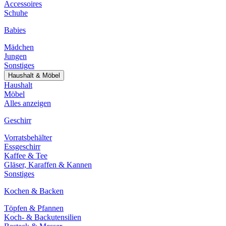
Accessoires
Schuhe
Babies
Mädchen
Jungen
Sonstiges
Haushalt & Möbel
Haushalt
Möbel
Alles anzeigen
Geschirr
Vorratsbehälter
Essgeschirr
Kaffee & Tee
Gläser, Karaffen & Kannen
Sonstiges
Kochen & Backen
Töpfen & Pfannen
Koch- & Backutensilien