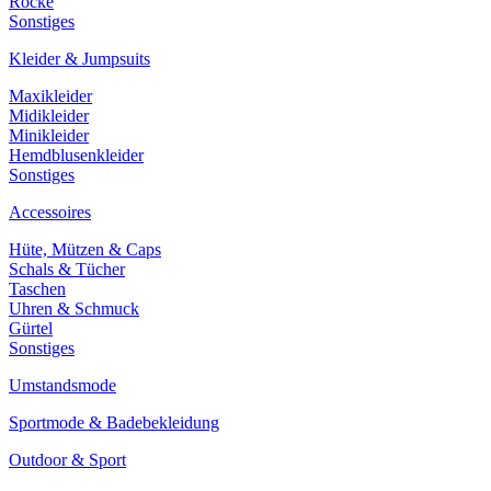
Röcke
Sonstiges
Kleider & Jumpsuits
Maxikleider
Midikleider
Minikleider
Hemdblusenkleider
Sonstiges
Accessoires
Hüte, Mützen & Caps
Schals & Tücher
Taschen
Uhren & Schmuck
Gürtel
Sonstiges
Umstandsmode
Sportmode & Badebekleidung
Outdoor & Sport