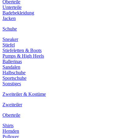
Oberteile
Unterteile
Badebekleidung
Jacken
Schuhe
Sneaker
Stiefel
Stiefeletten & Boots
Pumps & High Heels
Ballerinas
Sandalen
Halbschuhe
Sportschuhe
Sonstiges
Zweiteiler & Kostüme
Zweiteiler
Oberteile
Shirts
Hemden
Pullover