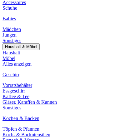
Accessoires
Schuhe
Babies
Mädchen
Jungen
Sonstiges
Haushalt & Möbel
Haushalt
Möbel
Alles anzeigen
Geschirr
Vorratsbehälter
Essgeschirr
Kaffee & Tee
Gläser, Karaffen & Kannen
Sonstiges
Kochen & Backen
Töpfen & Pfannen
Koch- & Backutensilien