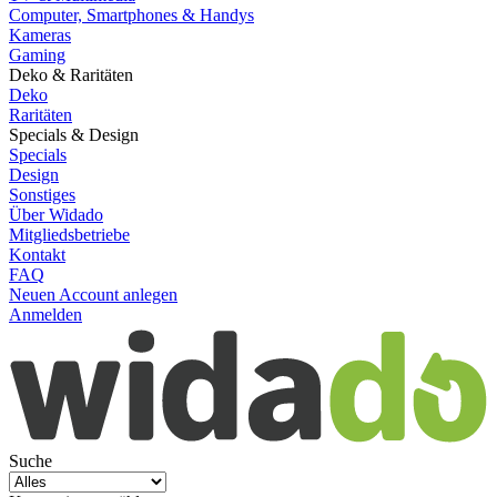
Computer, Smartphones & Handys
Kameras
Gaming
Deko & Raritäten
Deko
Raritäten
Specials & Design
Specials
Design
Sonstiges
Über Widado
Mitgliedsbetriebe
Kontakt
FAQ
Neuen Account anlegen
Anmelden
Suche