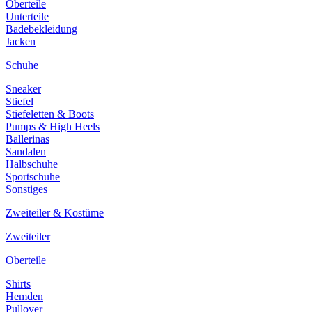
Oberteile
Unterteile
Badebekleidung
Jacken
Schuhe
Sneaker
Stiefel
Stiefeletten & Boots
Pumps & High Heels
Ballerinas
Sandalen
Halbschuhe
Sportschuhe
Sonstiges
Zweiteiler & Kostüme
Zweiteiler
Oberteile
Shirts
Hemden
Pullover