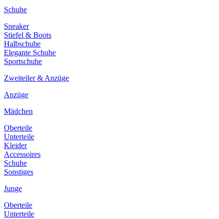
Schuhe
Sneaker
Stiefel & Boots
Halbschuhe
Elegante Schuhe
Sportschuhe
Zweiteiler & Anzüge
Anzüge
Mädchen
Oberteile
Unterteile
Kleider
Accessoires
Schuhe
Sonstiges
Junge
Oberteile
Unterteile