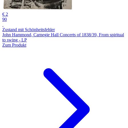
€ 2
90
Zustand mit Schönheitsfehler
John Hammond, Carnegie Hall Concerts of 1838/39, From spiritual
to swing - LP
Zum Produkt