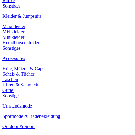
Röcke
Sonstiges
Kleider & Jumpsuits
Maxikleider
Midikleider
Minikleider
Hemdblusenkleider
Sonstiges
Accessoires
Hüte, Mützen & Caps
Schals & Tücher
Taschen
Uhren & Schmuck
Gürtel
Sonstiges
Umstandsmode
Sportmode & Badebekleidung
Outdoor & Sport