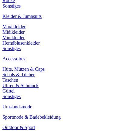
Röcke
Sonstiges
Kleider & Jumpsuits
Maxikleider
Midikleider
Minikleider
Hemdblusenkleider
Sonstiges
Accessoires
Hüte, Mützen & Caps
Schals & Tücher
Taschen
Uhren & Schmuck
Gürtel
Sonstiges
Umstandsmode
Sportmode & Badebekleidung
Outdoor & Sport