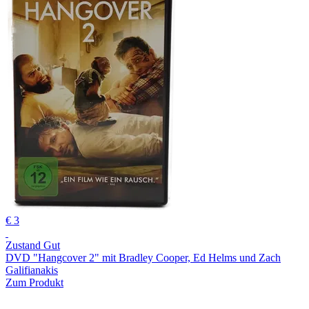
€ 3
Zustand Gut
DVD "Hangcover 2" mit Bradley Cooper, Ed Helms und Zach
Galifianakis
Zum Produkt