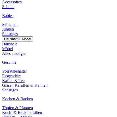
Accessoires
Schuhe
Babies
Mädchen
Jungen
Sonstiges
Haushalt & Möbel
Haushalt
Möbel
Alles anzeigen
Geschirr
Vorratsbehälter
Essgeschirr
Kaffee & Tee
Gläser, Karaffen & Kannen
Sonstiges
Kochen & Backen
Töpfen & Pfannen
Koch- & Backutensilien