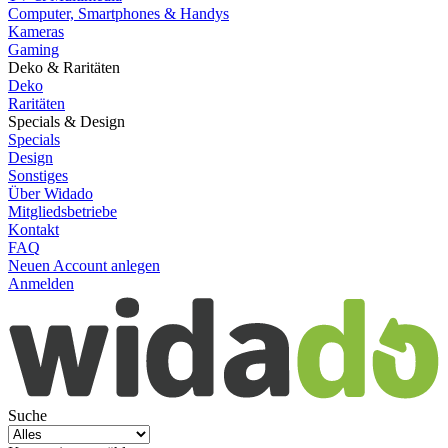
Computer, Smartphones & Handys
Kameras
Gaming
Deko & Raritäten
Deko
Raritäten
Specials & Design
Specials
Design
Sonstiges
Über Widado
Mitgliedsbetriebe
Kontakt
FAQ
Neuen Account anlegen
Anmelden
Suche