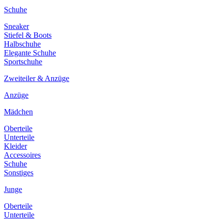
Schuhe
Sneaker
Stiefel & Boots
Halbschuhe
Elegante Schuhe
Sportschuhe
Zweiteiler & Anzüge
Anzüge
Mädchen
Oberteile
Unterteile
Kleider
Accessoires
Schuhe
Sonstiges
Junge
Oberteile
Unterteile