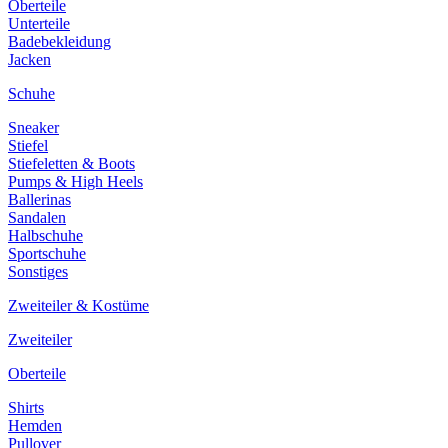
Oberteile
Unterteile
Badebekleidung
Jacken
Schuhe
Sneaker
Stiefel
Stiefeletten & Boots
Pumps & High Heels
Ballerinas
Sandalen
Halbschuhe
Sportschuhe
Sonstiges
Zweiteiler & Kostüme
Zweiteiler
Oberteile
Shirts
Hemden
Pullover