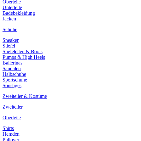
Oberteile
Unterteile
Badebekleidung
Jacken
Schuhe
Sneaker
Stiefel
Stiefeletten & Boots
Pumps & High Heels
Ballerinas
Sandalen
Halbschuhe
Sportschuhe
Sonstiges
Zweiteiler & Kostüme
Zweiteiler
Oberteile
Shirts
Hemden
Pullover