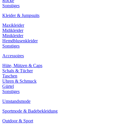
Röcke
Sonstiges
Kleider & Jumpsuits
Maxikleider
Midikleider
Minikleider
Hemdblusenkleider
Sonstiges
Accessoires
Hüte, Mützen & Caps
Schals & Tücher
Taschen
Uhren & Schmuck
Gürtel
Sonstiges
Umstandsmode
Sportmode & Badebekleidung
Outdoor & Sport