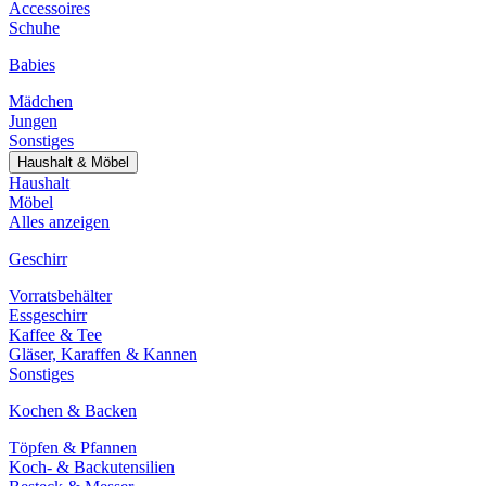
Accessoires
Schuhe
Babies
Mädchen
Jungen
Sonstiges
Haushalt & Möbel
Haushalt
Möbel
Alles anzeigen
Geschirr
Vorratsbehälter
Essgeschirr
Kaffee & Tee
Gläser, Karaffen & Kannen
Sonstiges
Kochen & Backen
Töpfen & Pfannen
Koch- & Backutensilien