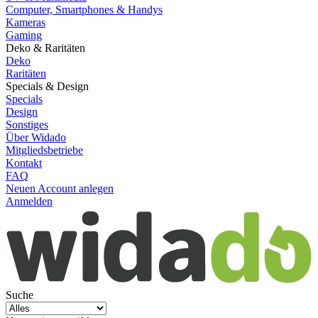
Computer, Smartphones & Handys
Kameras
Gaming
Deko & Raritäten
Deko
Raritäten
Specials & Design
Specials
Design
Sonstiges
Über Widado
Mitgliedsbetriebe
Kontakt
FAQ
Neuen Account anlegen
Anmelden
Suche