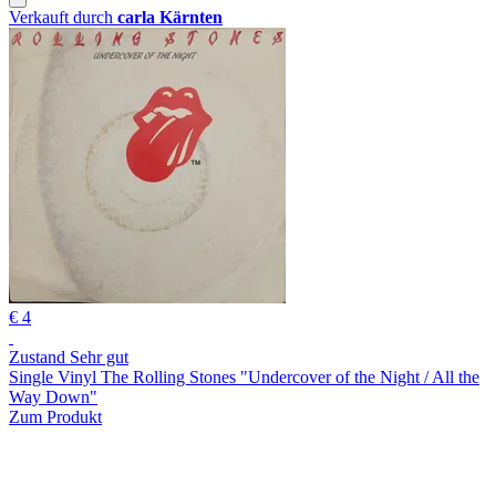
Verkauft durch
carla Kärnten
€ 4
Zustand Sehr gut
Single Vinyl The Rolling Stones "Undercover of the Night / All the
Way Down"
Zum Produkt