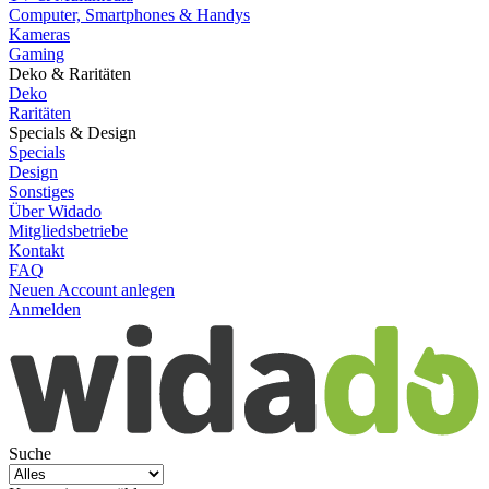
Computer, Smartphones & Handys
Kameras
Gaming
Deko & Raritäten
Deko
Raritäten
Specials & Design
Specials
Design
Sonstiges
Über Widado
Mitgliedsbetriebe
Kontakt
FAQ
Neuen Account anlegen
Anmelden
Suche