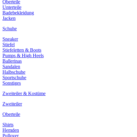
Oberteile
Unterteile
Badebekleidung
Jacken
Schuhe
Sneaker
Stiefel
Stiefeletten & Boots
Pumps & High Heels
Ballerinas
Sandalen
Halbschuhe
Sportschuhe
Sonstiges
Zweiteiler & Kostüme
Zweiteiler
Oberteile
Shirts
Hemden
Pullover