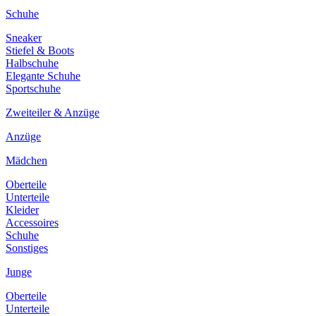
Schuhe
Sneaker
Stiefel & Boots
Halbschuhe
Elegante Schuhe
Sportschuhe
Zweiteiler & Anzüge
Anzüge
Mädchen
Oberteile
Unterteile
Kleider
Accessoires
Schuhe
Sonstiges
Junge
Oberteile
Unterteile