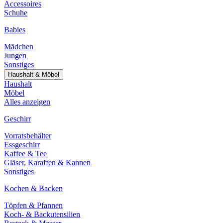
Accessoires
Schuhe
Babies
Mädchen
Jungen
Sonstiges
Haushalt & Möbel
Haushalt
Möbel
Alles anzeigen
Geschirr
Vorratsbehälter
Essgeschirr
Kaffee & Tee
Gläser, Karaffen & Kannen
Sonstiges
Kochen & Backen
Töpfen & Pfannen
Koch- & Backutensilien