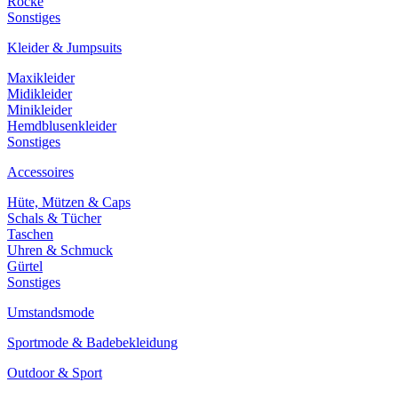
Röcke
Sonstiges
Kleider & Jumpsuits
Maxikleider
Midikleider
Minikleider
Hemdblusenkleider
Sonstiges
Accessoires
Hüte, Mützen & Caps
Schals & Tücher
Taschen
Uhren & Schmuck
Gürtel
Sonstiges
Umstandsmode
Sportmode & Badebekleidung
Outdoor & Sport