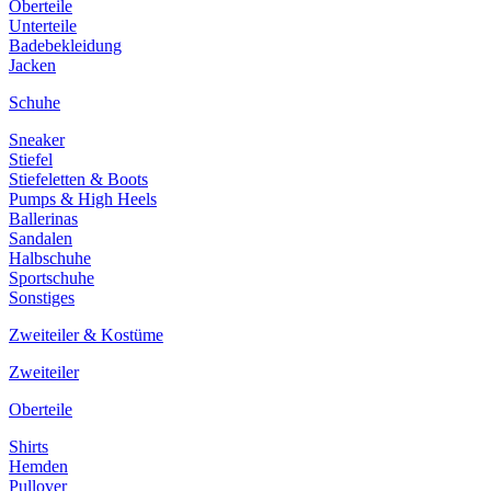
Oberteile
Unterteile
Badebekleidung
Jacken
Schuhe
Sneaker
Stiefel
Stiefeletten & Boots
Pumps & High Heels
Ballerinas
Sandalen
Halbschuhe
Sportschuhe
Sonstiges
Zweiteiler & Kostüme
Zweiteiler
Oberteile
Shirts
Hemden
Pullover