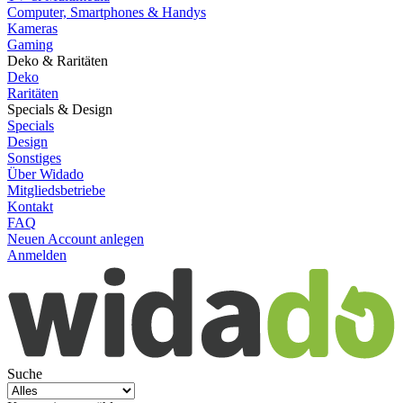
Computer, Smartphones & Handys
Kameras
Gaming
Deko & Raritäten
Deko
Raritäten
Specials & Design
Specials
Design
Sonstiges
Über Widado
Mitgliedsbetriebe
Kontakt
FAQ
Neuen Account anlegen
Anmelden
Suche