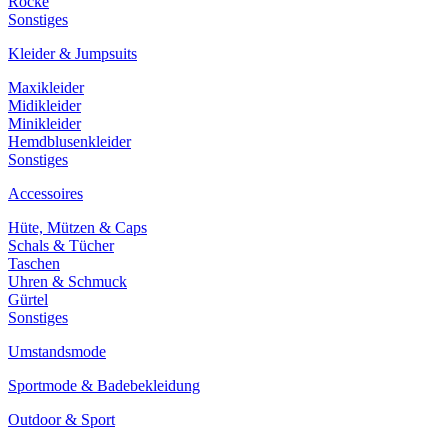
Röcke
Sonstiges
Kleider & Jumpsuits
Maxikleider
Midikleider
Minikleider
Hemdblusenkleider
Sonstiges
Accessoires
Hüte, Mützen & Caps
Schals & Tücher
Taschen
Uhren & Schmuck
Gürtel
Sonstiges
Umstandsmode
Sportmode & Badebekleidung
Outdoor & Sport