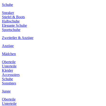
Schuhe
Sneaker
Stiefel & Boots
Halbschuhe
Elegante Schuhe
Sportschuhe
Zweiteiler & Anzüge
Anzüge
Mädchen
Oberteile
Unterteile
Kleider
Accessoires
Schuhe
Sonstiges
Junge
Oberteile
Unterteile