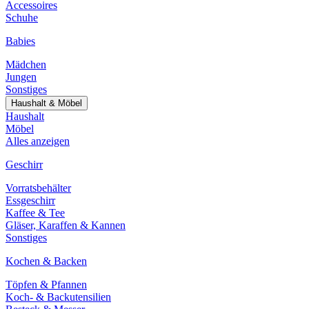
Accessoires
Schuhe
Babies
Mädchen
Jungen
Sonstiges
Haushalt & Möbel
Haushalt
Möbel
Alles anzeigen
Geschirr
Vorratsbehälter
Essgeschirr
Kaffee & Tee
Gläser, Karaffen & Kannen
Sonstiges
Kochen & Backen
Töpfen & Pfannen
Koch- & Backutensilien