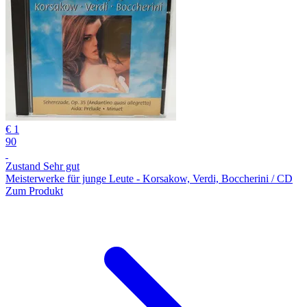
€ 1
90
Zustand Sehr gut
Meisterwerke für junge Leute - Korsakow, Verdi, Boccherini / CD
Zum Produkt