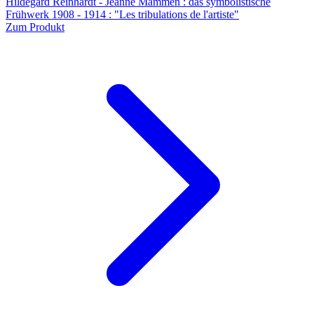
Hildegard Reinhardt - Jeanne Mammen : das symbolistische
Frühwerk 1908 - 1914 : "Les tribulations de l'artiste"
Zum Produkt