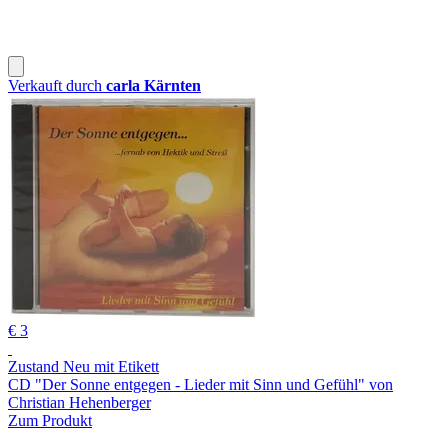
Verkauft durch
carla Kärnten
€ 3
Zustand Neu mit Etikett
CD "Der Sonne entgegen - Lieder mit Sinn und Gefühl" von
Christian Hehenberger
Zum Produkt