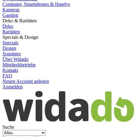
Computer, Smartphones & Handys
Kameras
Gaming
Deko & Raritäten
Deko
Raritäten
Specials & Design
Specials
Design
Sonstiges
Über Widado
Mitgliedsbetriebe
Kontakt
FAQ
Neuen Account anlegen
Anmelden
Suche