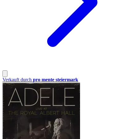
Verkauft durch
pro mente steiermark