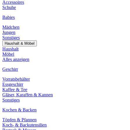
Accessoires
Schuhe
Babies
Mädchen
Jungen
Sonstiges
Haushalt & Möbel
Haushalt
Möbel
Alles anzeigen
Geschirr
Vorratsbehälter
Essgeschirr
Kaffee & Tee
Gläser, Karaffen & Kannen
Sonstiges
Kochen & Backen
Töpfen & Pfannen
Koch- & Backutensilien