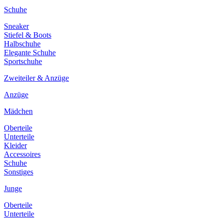
Schuhe
Sneaker
Stiefel & Boots
Halbschuhe
Elegante Schuhe
Sportschuhe
Zweiteiler & Anzüge
Anzüge
Mädchen
Oberteile
Unterteile
Kleider
Accessoires
Schuhe
Sonstiges
Junge
Oberteile
Unterteile