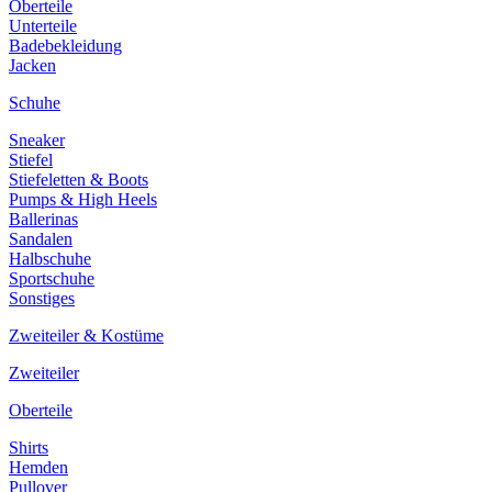
Oberteile
Unterteile
Badebekleidung
Jacken
Schuhe
Sneaker
Stiefel
Stiefeletten & Boots
Pumps & High Heels
Ballerinas
Sandalen
Halbschuhe
Sportschuhe
Sonstiges
Zweiteiler & Kostüme
Zweiteiler
Oberteile
Shirts
Hemden
Pullover