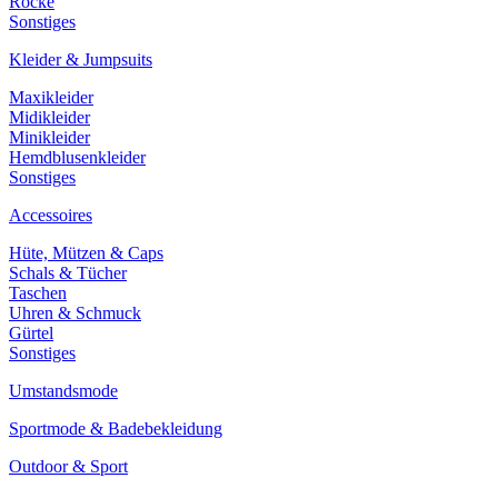
Röcke
Sonstiges
Kleider & Jumpsuits
Maxikleider
Midikleider
Minikleider
Hemdblusenkleider
Sonstiges
Accessoires
Hüte, Mützen & Caps
Schals & Tücher
Taschen
Uhren & Schmuck
Gürtel
Sonstiges
Umstandsmode
Sportmode & Badebekleidung
Outdoor & Sport